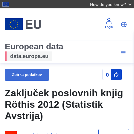
How do you know?
Login
European data
data.europa.eu
0
Zbirka podatkov
Zaključek poslovnih knjig
Röthis 2012 (Statistik
Avstrija)