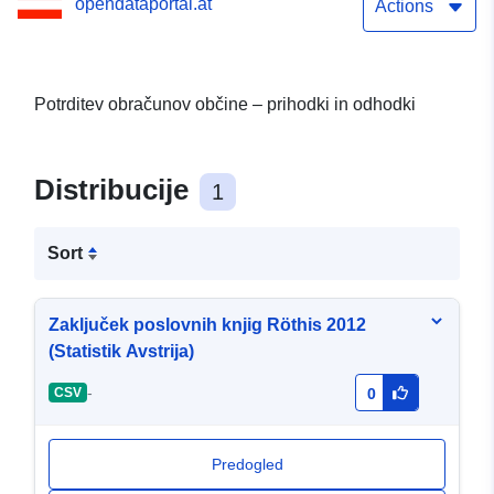
opendataportal.at
Actions
Potrditev obračunov občine – prihodki in odhodki
Distribucije
1
Sort
Zaključek poslovnih knjig Röthis 2012
(Statistik Avstrija)
-
CSV
0
Predogled