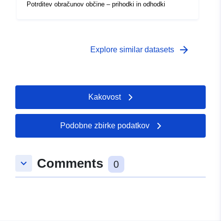
Potrditev obračunov občine – prihodki in odhodki
arrow_forward
Explore similar datasets
Kakovost
Podobne zbirke podatkov
Comments
keyboard_arrow_down
0