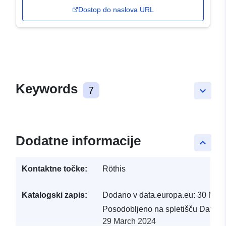
Dostop do naslova URL
Keywords
7
keyboard_arrow_down
Dodatne informacije
keyboard_arrow_up
Kontaktne točke:
Röthis
Katalogski zapis:
Dodano v data.europa.eu:
30 Mar
Posodobljeno na spletišču Data.e
29 March 2024