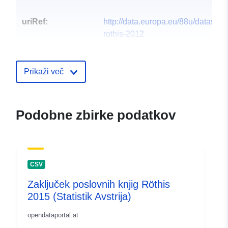
uriRef:
http://data.europa.eu/88u/dataset
rothis-2012
Prikaži več
Podobne zbirke podatkov
CSV
Zaključek poslovnih knjig Röthis
2015 (Statistik Avstrija)
opendataportal.at