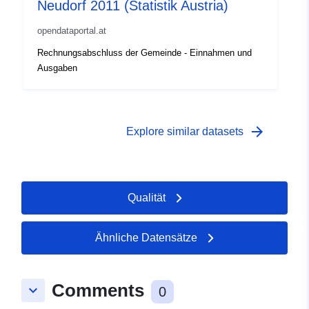
Neudorf 2011 (Statistik Austria)
opendataportal.at
Rechnungsabschluss der Gemeinde - Einnahmen und
Ausgaben
arrow_forward
Explore similar datasets
Qualität
Ähnliche Datensätze
Comments
keyboard_arrow_down
0