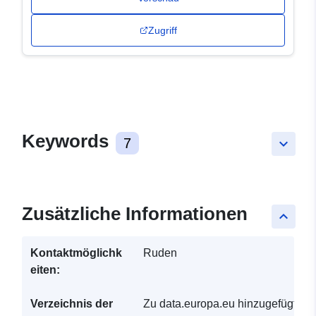
Zugriff
Keywords
7
keyboard_arrow_down
Zusätzliche Informationen
keyboard_arrow_up
Kontaktmöglichk
Ruden
eiten:
Verzeichnis der
Zu data.europa.eu hinzugefügt: