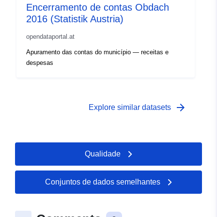
Encerramento de contas Obdach
2016 (Statistik Austria)
opendataportal.at
Apuramento das contas do município — receitas e
despesas
arrow_forward
Explore similar datasets
Qualidade
Conjuntos de dados semelhantes