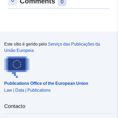
Comments
keyboard_arrow_down
0
Este sítio é gerido pelo
Serviço das Publicações da
União Europeia
Publications Office of the European Union
Law | Data | Publications
Contacto