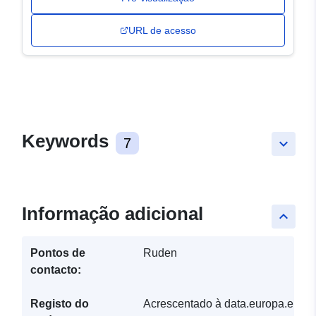
URL de acesso
Keywords
7
keyboard_arrow_down
Informação adicional
keyboard_arrow_up
Pontos de
Ruden
contacto:
Registo do
Acrescentado à data.europa.eu: