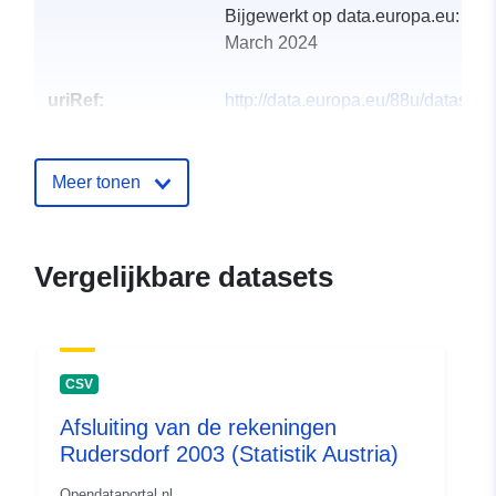
Bijgewerkt op data.europa.eu:
29
March 2024
uriRef:
http://data.europa.eu/88u/dataset
rudersdorf-2013-statistik-austria
Meer tonen
Vergelijkbare datasets
CSV
Afsluiting van de rekeningen
Rudersdorf 2003 (Statistik Austria)
Opendataportal.nl