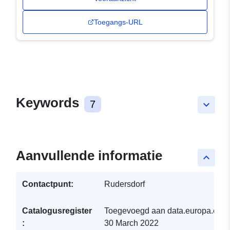
Toegangs-URL
Keywords
7
keyboard_arrow_down
Aanvullende informatie
keyboard_arrow_up
Contactpunt:
Rudersdorf
Catalogusregister
Toegevoegd aan data.europa.eu:
:
30 March 2022