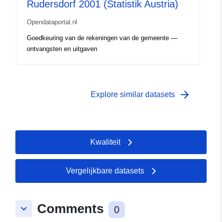
Rudersdorf 2001 (Statistik Austria)
Opendataportal.nl
Goedkeuring van de rekeningen van de gemeente —
ontvangsten en uitgaven
arrow_forward
Explore similar datasets
Kwaliteit
Vergelijkbare datasets
Comments
keyboard_arrow_down
0