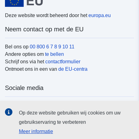
Deze website wordt beheerd door het
europa.eu
Neem contact op met de EU
Bel ons op
00 800 6 7 8 9 10 11
Andere opties om
te bellen
Schrijf ons via het
contactformulier
Ontmoet ons in een van
de EU-centra
Sociale media
Vind de van de EU
sociale-mediakanalen van de EU
Op deze website gebruiken wij cookies om uw
gebruikservaring te verbeteren
EU-instellingen en -organen
Meer informatie