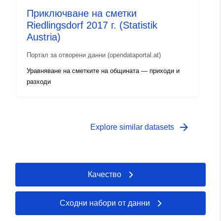
Приключване на сметки
Riedlingsdorf 2017 г. (Statistik
Austria)
Портал за отворени данни (opendataportal.at)
Уравняване на сметките на общината — приходи и
разходи
arrow_forward
Explore similar datasets
Качество
Сходни набори от данни