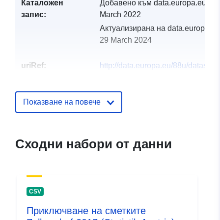
Каталожен
Добавено към data.europa.eu:
30
запис:
March 2022
Актуализирана на data.europa.eu
29 March 2024
uriRef:
http://data.europa.eu/88u/dataset
rudersdorf-2017-statistik-austria
Показване на повече
Сходни набори от данни
CSV
Приключване на сметките