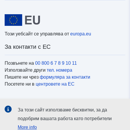
Този уебсайт се управлява от
europa.eu
За контакти с ЕС
Позвънете на
00 800 6 7 8 9 10 11
Използвайте други
тел. номера
Пишете ни чрез
формуляра за контакти
Посетете ни в
центровете на ЕС
Социални медии
За този сайт използваме бисквитки, за да
Вижте профили на ЕС в
социалните медии
подобрим вашата работа като потребители
More info