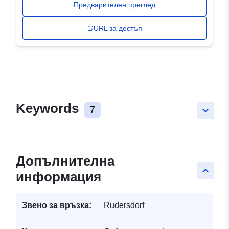
Предварителен преглед
URL за достъп
Keywords
7
keyboard_arrow_down
Допълнителна
keyboard_arrow_up
информация
Звено за връзка:
Rudersdorf