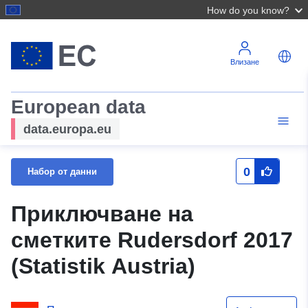
How do you know?
Влизане
European data
data.europa.eu
0
Набор от данни
Приключване на
сметките Rudersdorf 2017
(Statistik Austria)