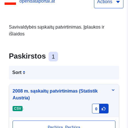
opendataportal.at
Actions
Savivaldybės sąskaitų patvirtinimas. Įplaukos ir
išlaidos
Paskirstos
1
Sort
2008 m. sąskaitų patvirtinimas (Statistik
Austria)
-
CSV
0
Peržiūra. Peržiūra