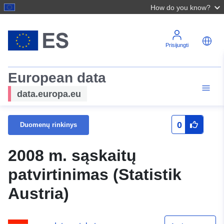
How do you know?
Prisijungti
European data
data.europa.eu
0
Duomenų rinkinys
2008 m. sąskaitų
patvirtinimas (Statistik
Austria)