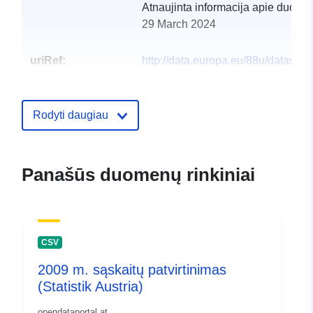
Atnaujinta informacija apie duome
29 March 2024
uriRef:
http://data.europa.eu/88u/dataset
rum-2008
Rodyti daugiau
Panašūs duomenų rinkiniai
CSV
2009 m. sąskaitų patvirtinimas
(Statistik Austria)
opendataportal.at