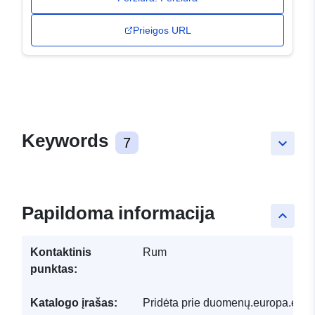
Prieigos URL
Keywords
7
keyboard_arrow_down
Papildoma informacija
keyboard_arrow_up
Kontaktinis
Rum
punktas:
Katalogo įrašas:
Pridėta prie duomenų.europa.eu: