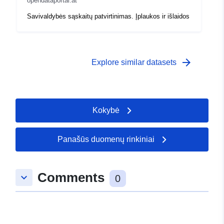
opendataportal.at
Savivaldybės sąskaitų patvirtinimas. Įplaukos ir išlaidos
arrow_forward
Explore similar datasets
Kokybė
Panašūs duomenų rinkiniai
Comments
keyboard_arrow_down
0