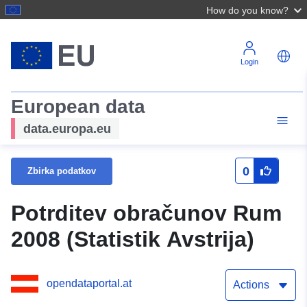
How do you know?
Login
European data
data.europa.eu
0
Zbirka podatkov
Potrditev obračunov Rum
2008 (Statistik Avstrija)
opendataportal.at
Actions