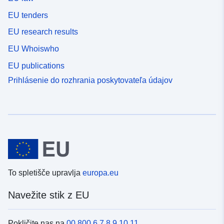
EU tenders
EU research results
EU Whoiswho
EU publications
Prihlásenie do rozhrania poskytovateľa údajov
To spletišče upravlja
europa.eu
Navežite stik z EU
Pokličite nas na
00 800 6 7 8 9 10 11