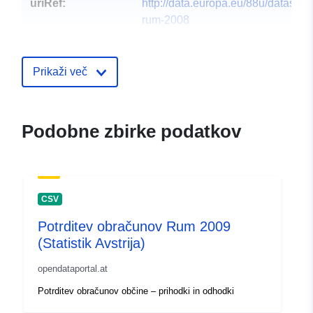
uriRef:
http://data.europa.eu/88u/dataset
rum-2008
Prikaži več
Podobne zbirke podatkov
CSV
Potrditev obračunov Rum 2009
(Statistik Avstrija)
opendataportal.at
Potrditev obračunov občine – prihodki in odhodki