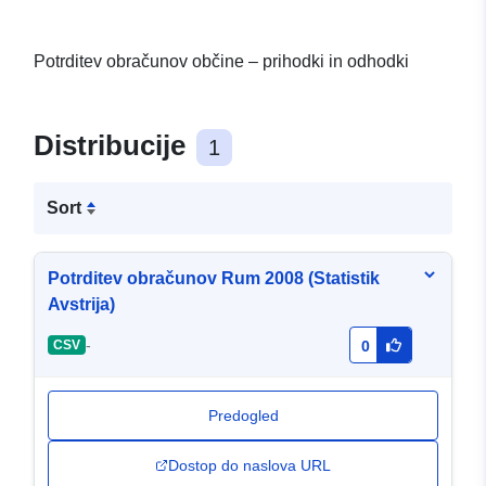
Potrditev obračunov občine – prihodki in odhodki
Distribucije
1
Sort
Potrditev obračunov Rum 2008 (Statistik
Avstrija)
-
CSV
0
Predogled
Dostop do naslova URL