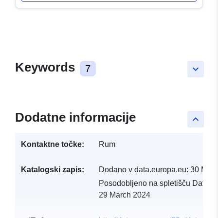
Keywords
7
keyboard_arrow_down
Dodatne informacije
keyboard_arrow_up
Kontaktne točke:
Rum
Katalogski zapis:
Dodano v data.europa.eu:
30 Mar
Posodobljeno na spletišču Data.e
29 March 2024