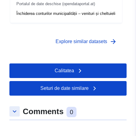
Portalul de date deschise (opendataportal.at)
Închiderea conturilor municipalității – venituri și cheltuieli
arrow_forward
Explore similar datasets
Calitatea
Seturi de date similare
Comments
keyboard_arrow_down
0