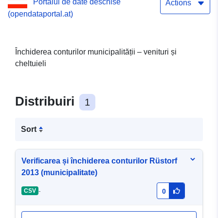
Portalul de date deschise
Actions
(opendataportal.at)
Închiderea conturilor municipalității – venituri și
cheltuieli
Distribuiri
1
Sort
Verificarea și închiderea conturilor Rüstorf
2013 (municipalitate)
-
CSV
0