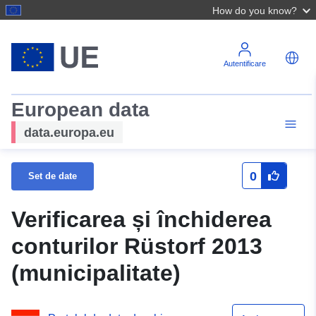
How do you know?
Autentificare
European data
data.europa.eu
0
Set de date
Verificarea și închiderea
conturilor Rüstorf 2013
(municipalitate)