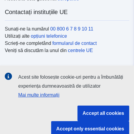
Contactați instituțiile UE
Sunați-ne la numărul
00 800 6 7 8 9 10 11
Utilizați alte
opțiuni telefonice
Scrieți-ne completând
formularul de contact
Veniți să discutăm la unul din
centrele UE
Platformele de comunicare socială
Acest site folosește cookie-uri pentru a îmbunătăți
Descoperiți canalele UE
pe rețelele sociale
experiența dumneavoastră de utilizator
Mai multe informații
Instituțiile și organismele UE
Accept all cookies
Găsiți o instituție/un organism UE
Accept only essential cookies