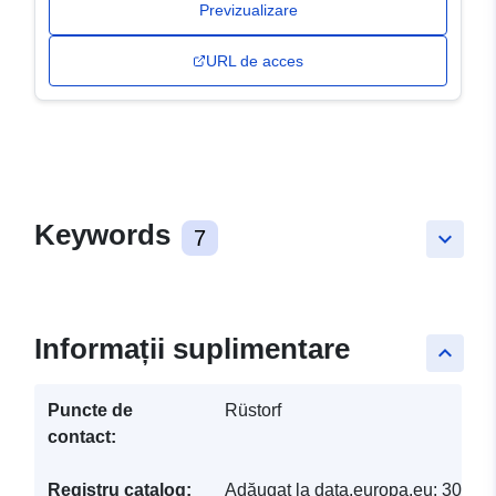
Previzualizare
URL de acces
Keywords
7
keyboard_arrow_down
Informații suplimentare
keyboard_arrow_up
Puncte de
Rüstorf
contact:
Registru catalog:
Adăugat la data.europa.eu:
30 Ma