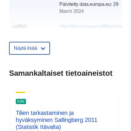
Päivitetty data.europa.eu:
29
March 2024
uriRef:
http://data.europa.eu/88u/dataset
sallingberg-2013
Näytä lisää
Samankaltaiset tietoaineistot
CSV
Tilien tarkastaminen ja
hyväksyminen Sallingberg 2011
(Statistik Itävalta)