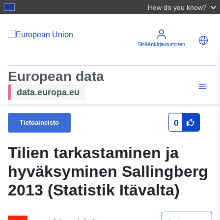
How do you know?
Sisäänkirjautuminen
European data
data.europa.eu
0
Tietoaineisto
Tilien tarkastaminen ja
hyväksyminen Sallingberg
2013 (Statistik Itävalta)