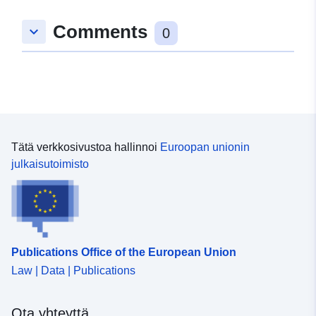
Comments
keyboard_arrow_down
0
Tätä verkkosivustoa hallinnoi
Euroopan unionin
julkaisutoimisto
Publications Office of the European Union
Law | Data | Publications
Ota yhteyttä