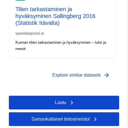
Tilien tarkastaminen ja
hyväksyminen Sallingberg 2016
(Statistik Itävalta)
opendataportal.at
Kunnan tilien tarkastaminen ja hyväksyminen – tulot ja
menot
arrow_forward
Explore similar datasets
Laatu
Samankaltaiset tietoaineistot