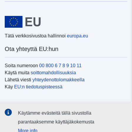
Tätä verkkosivustoa hallinnoi
europa.eu
Ota yhteyttä EU:hun
Soita numeroon
00 800 6 7 8 9 10 11
Käytä muita
soittomahdollisuuksia
Lähetä viesti
yhteydenottolomakkeella
Käy
EU:n tiedotuspisteessä
Sosiaalinen media
Käytämme evästeitä tällä sivustolla
EU
sosiaalisessa mediassa
parantaaksemme käyttäjäkokemusta
More info