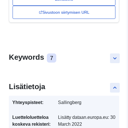
Sivustoon siirtymisen URL
Keywords
7
keyboard_arrow_down
Lisätietoja
keyboard_arrow_up
Yhteyspisteet:
Sallingberg
Luetteloluetteloa
Lisätty dataan.europa.eu:
30
koskeva rekisteri:
March 2022