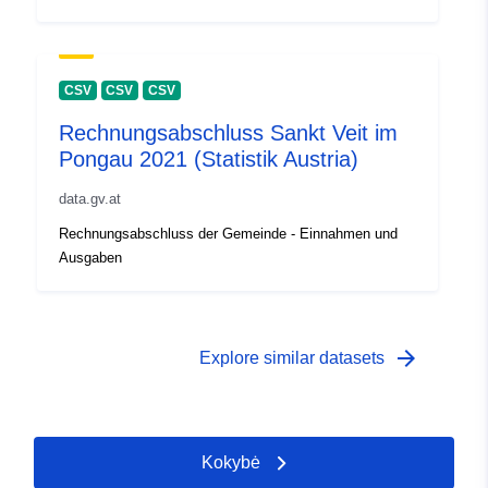
CSV
CSV
CSV
Rechnungsabschluss Sankt Veit im
Pongau 2021 (Statistik Austria)
data.gv.at
Rechnungsabschluss der Gemeinde - Einnahmen und
Ausgaben
arrow_forward
Explore similar datasets
Kokybė