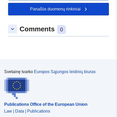
Panašūs duomenų rinkiniai
Comments
keyboard_arrow_down
0
Svetainę tvarko
Europos Sąjungos leidinių biuras
Publications Office of the European Union
Law | Data | Publications