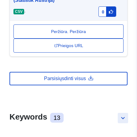
(Statistik Austrija)
-
CSV
0
Peržiūra. Peržiūra
Prieigos URL
Parsisiųsdinti visus
Keywords
13
keyboard_arrow_down