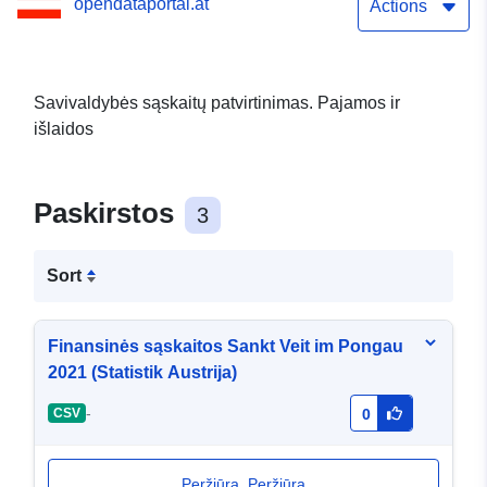
opendataportal.at
Actions
Savivaldybės sąskaitų patvirtinimas. Pajamos ir
išlaidos
Paskirstos
3
Sort
Finansinės sąskaitos Sankt Veit im Pongau
2021 (Statistik Austrija)
-
CSV
0
Peržiūra. Peržiūra