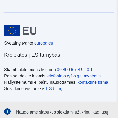
Svetainę tvarko
europa.eu
Kreipkitės į ES tarnybas
Skambinkite mums telefonu
00 800 6 7 8 9 10 11
Pasinaudokite kitomis
telefoninio ryšio galimybėmis
Rašykite mums e. paštu naudodamiesi
kontaktine forma
Susitikime viename iš
ES biurų
Socialiniai tinklai
Naudojame slapukus siekdami užtikrinti, kad jūsų