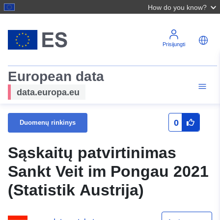
How do you know?
Prisijungti
European data
data.europa.eu
0
Duomenų rinkinys
Sąskaitų patvirtinimas
Sankt Veit im Pongau 2021
(Statistik Austrija)