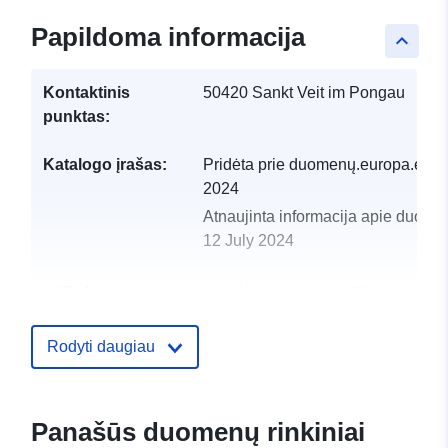
Papildoma informacija
keyboard_arrow_up
Kontaktinis
50420 Sankt Veit im Pongau
punktas:
Katalogo įrašas:
Pridėta prie duomenų.europa.eu:
2
2024
Atnaujinta informacija apie duome
12 July 2024
uriRef:
http://data.europa.eu/88u/dataset
sankt-veit-im-pongau-2021-statistik
Rodyti daugiau
Panašūs duomenų rinkiniai