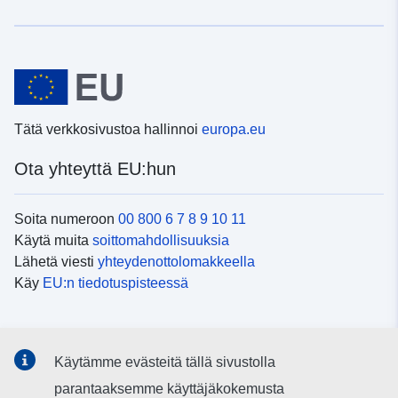
Tätä verkkosivustoa hallinnoi
europa.eu
Ota yhteyttä EU:hun
Soita numeroon
00 800 6 7 8 9 10 11
Käytä muita
soittomahdollisuuksia
Lähetä viesti
yhteydenottolomakkeella
Käy
EU:n tiedotuspisteessä
Sosiaalinen media
Käytämme evästeitä tällä sivustolla
EU
sosiaalisessa mediassa
parantaaksemme käyttäjäkokemusta