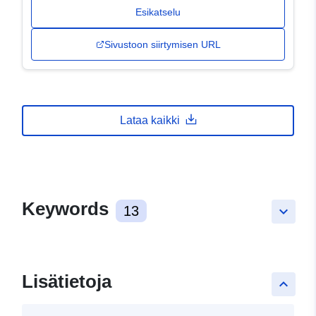
Esikatselu
Sivustoon siirtymisen URL
Lataa kaikki
Keywords
13
keyboard_arrow_down
Lisätietoja
keyboard_arrow_up