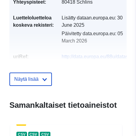
Yhteyspisteet:
80418 Schlins
Luetteloluetteloa
Lisätty dataan.europa.eu:
30
koskeva rekisteri:
June 2025
Päivitetty data.europa.eu:
05
March 2026
uriRef:
http://data.europa.eu/88u/dataset
schlins-2024-gemeinde
Näytä lisää
Samankaltaiset tietoaineistot
CSV
CSV
CSV