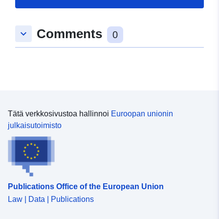
Comments
keyboard_arrow_down
0
Tätä verkkosivustoa hallinnoi
Euroopan unionin
julkaisutoimisto
Publications Office of the European Union
Law | Data | Publications