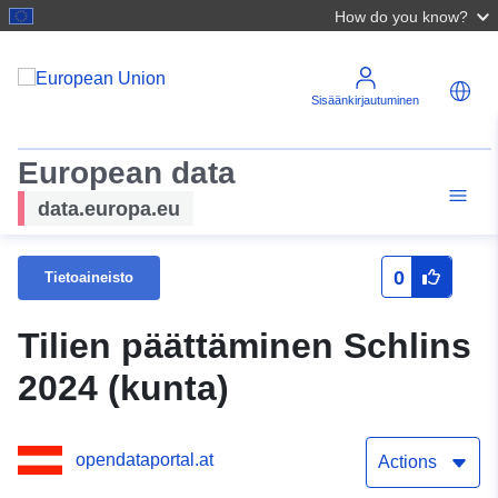
How do you know?
Sisäänkirjautuminen
European data
data.europa.eu
0
Tietoaineisto
Tilien päättäminen Schlins
2024 (kunta)
opendataportal.at
Actions