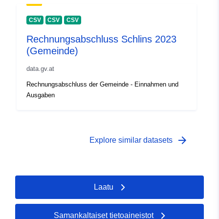
CSV
CSV
CSV
Rechnungsabschluss Schlins 2023
(Gemeinde)
data.gv.at
Rechnungsabschluss der Gemeinde - Einnahmen und
Ausgaben
arrow_forward
Explore similar datasets
Laatu
Samankaltaiset tietoaineistot