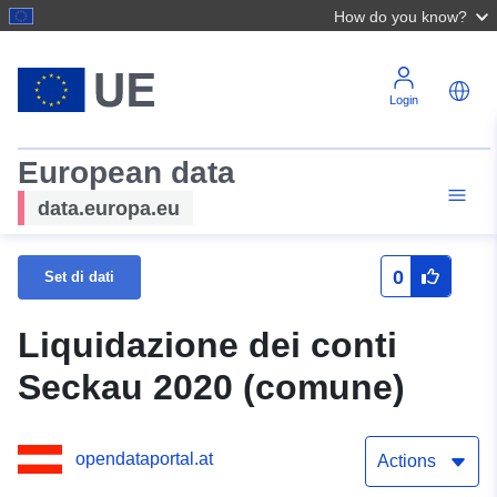
How do you know?
Login
European data
data.europa.eu
0
Set di dati
Liquidazione dei conti
Seckau 2020 (comune)
opendataportal.at
Actions