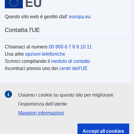
Questo sito web è gestito dall'
europa.eu
Contatta l’UE
Chiamaci al numero
00 800 6 7 8 9 10 11
Usa altre
opzioni telefoniche
Scrivici compilando il
modulo di contatto
Incontraci presso uno dei
centri dell'UE
Social media
Usiamo i cookie su questo sito per migliorare
Cerca i
canali social
l'esperienza dell'utente
Maggiori informazioni
Istituzioni e organi dell’UE
Accept all cookies