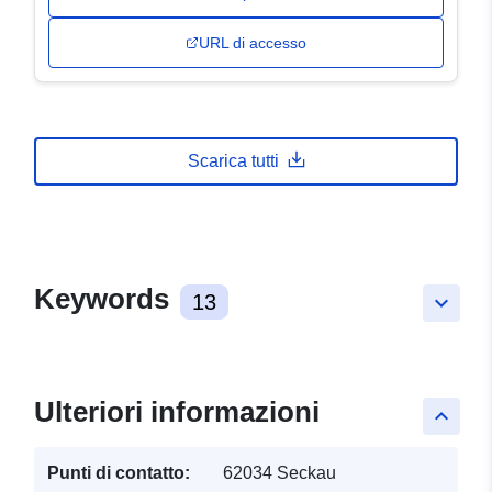
URL di accesso
Scarica tutti
Keywords
13
keyboard_arrow_down
Ulteriori informazioni
keyboard_arrow_up
Punti di contatto:
62034 Seckau