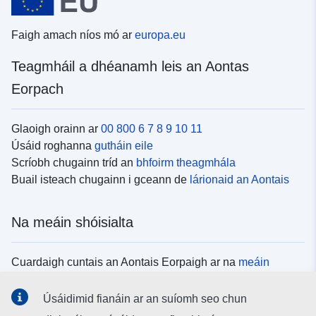
Faigh amach níos mó ar
europa.eu
Teagmháil a dhéanamh leis an Aontas
Eorpach
Glaoigh orainn ar
00 800 6 7 8 9 10 11
Úsáid roghanna
gutháin eile
Scríobh chugainn tríd an
bhfoirm theagmhála
Buail isteach chugainn i gceann de
lárionaid an Aontais
Na meáin shóisialta
Cuardaigh cuntais an Aontais Eorpaigh ar na
meáin
shóisialta
Úsáidimid fianáin ar an suíomh seo chun