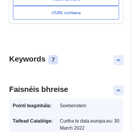
URL rochtana
Keywords
7
keyboard_arrow_down
Faisnéis bhreise
keyboard_arrow_up
Pointí teagmhála:
Seebenstein
Taifead Catalóige:
Curtha le data.europa.eu:
30
March 2022