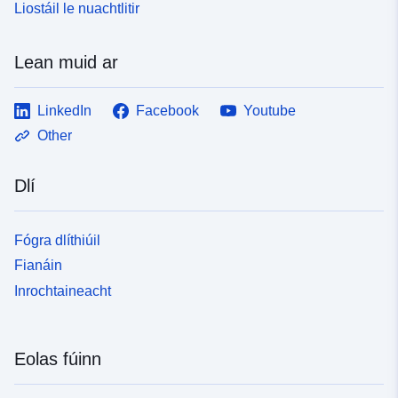
Liostáil le nuachtlitir
Lean muid ar
LinkedIn
Facebook
Youtube
Other
Dlí
Fógra dlíthiúil
Fianáin
Inrochtaineacht
Eolas fúinn