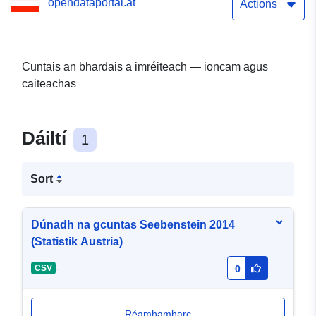
opendataportal.at
Actions
Cuntais an bhardais a imréiteach — ioncam agus
caiteachas
Dáiltí
1
Sort
Dúnadh na gcuntas Seebenstein 2014
(Statistik Austria)
-
CSV
0
Réamhamharc