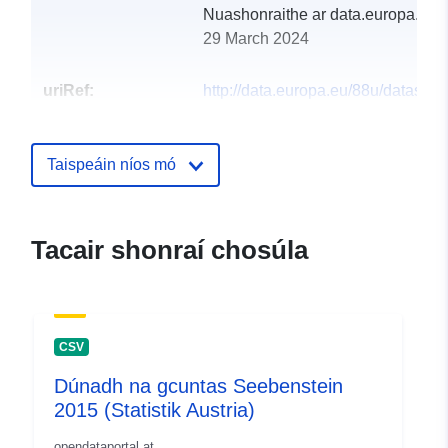
Nuashonraithe ar data.europa.eu:
29 March 2024
uriRef:
http://data.europa.eu/88u/dataset
seebenstein-2014
Taispeáin níos mó
Tacair shonraí chosúla
CSV
Dúnadh na gcuntas Seebenstein
2015 (Statistik Austria)
opendataportal.at