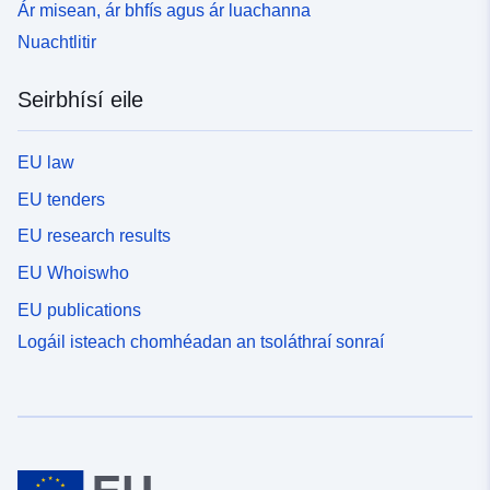
Ár misean, ár bhfís agus ár luachanna
Nuachtlitir
Seirbhísí eile
EU law
EU tenders
EU research results
EU Whoiswho
EU publications
Logáil isteach chomhéadan an tsoláthraí sonraí