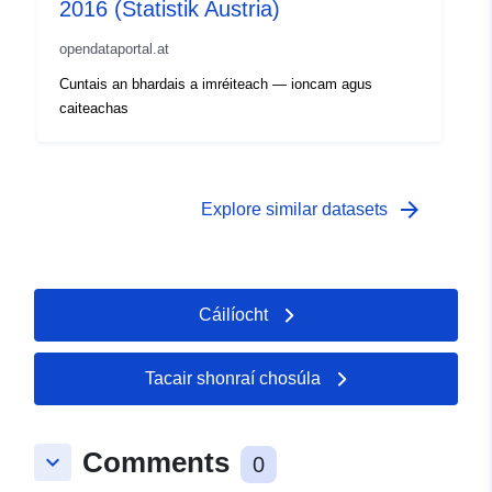
2016 (Statistik Austria)
opendataportal.at
Cuntais an bhardais a imréiteach — ioncam agus
caiteachas
arrow_forward
Explore similar datasets
Cáilíocht
Tacair shonraí chosúla
Comments
keyboard_arrow_down
0