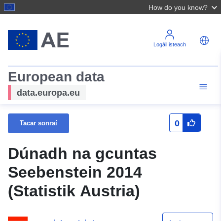
How do you know?
Logáil isteach
European data
data.europa.eu
0
Tacar sonraí
Dúnadh na gcuntas
Seebenstein 2014
(Statistik Austria)