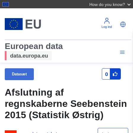
How do you know?
Log ind
European data
data.europa.eu
0
Datasæt
Afslutning af
regnskaberne Seebenstein
2015 (Statistik Østrig)