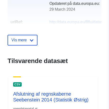
Opdateret på data.europa.eu:
29 March 2024
uriRef:
http://data.europa.eu/88u/dataset
seebenstein-2015
Vis mere
Tilsvarende datasæt
CSV
Afslutning af regnskaberne
Seebenstein 2014 (Statistik Østrig)
opendataportal.at