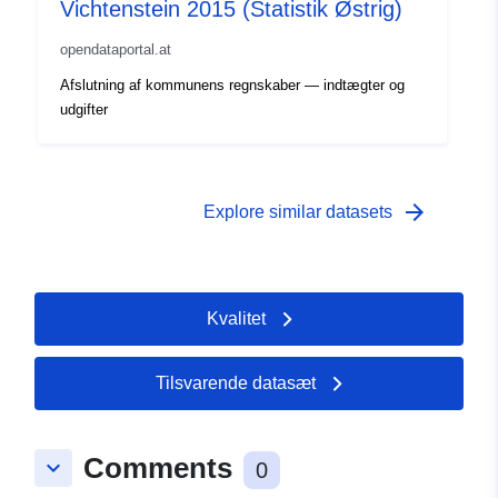
Vichtenstein 2015 (Statistik Østrig)
opendataportal.at
Afslutning af kommunens regnskaber — indtægter og
udgifter
arrow_forward
Explore similar datasets
Kvalitet
Tilsvarende datasæt
Comments
keyboard_arrow_down
0