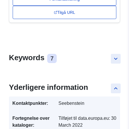
Tilgå URL
Keywords
7
keyboard_arrow_down
Yderligere information
keyboard_arrow_up
Kontaktpunkter:
Seebenstein
Fortegnelse over
Tilføjet til data.europa.eu:
30
kataloger:
March 2022