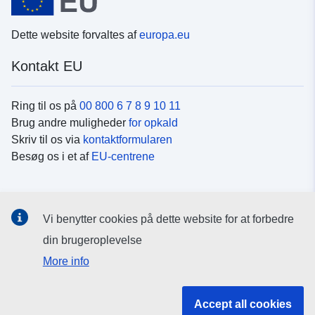
Dette website forvaltes af
europa.eu
Kontakt EU
Ring til os på
00 800 6 7 8 9 10 11
Brug andre muligheder
for opkald
Skriv til os via
kontaktformularen
Besøg os i et af
EU-centrene
Sociale medier
Vi benytter cookies på dette website for at forbedre
Søg efter EU's sider på
sociale medier
din brugeroplevelse
More info
EU-institutioner og -organer
Accept all cookies