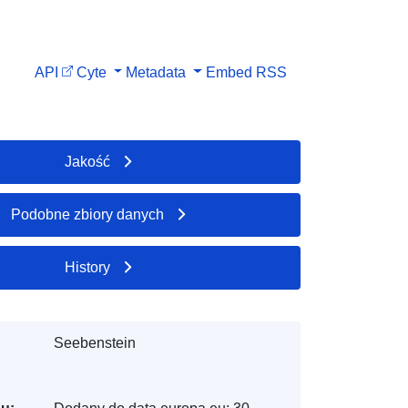
API
Cyte
Metadata
Embed
RSS
Jakość
Podobne zbiory danych
History
Seebenstein