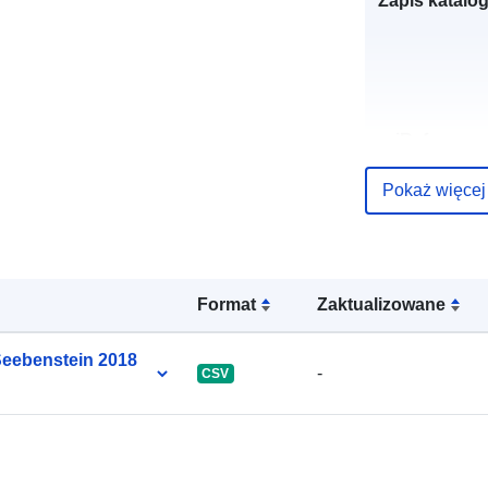
Zapis katalo
uriRef:
Pokaż więcej
Format
Zaktualizowane
Seebenstein 2018
-
CSV