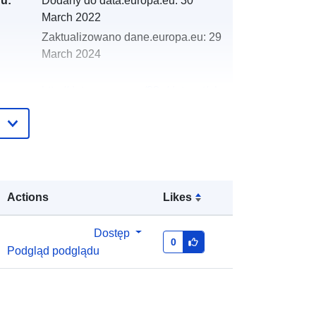
gu:
Dodany do data.europa.eu:
30
March 2022
Zaktualizowano dane.europa.eu:
29
March 2024
http://data.europa.eu/88u/dataset/oh
_rechnungsabschluss-seebenstein-
2018-statistik-austria
Actions
Likes
Dostęp
0
Podgląd podglądu