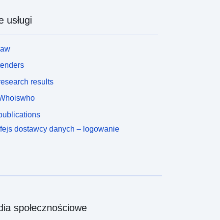
e usługi
law
tenders
esearch results
Whoiswho
ublications
rfejs dostawcy danych – logowanie
ia społecznościowe