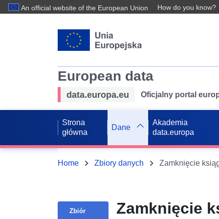
How do you know?
An official website of the European Union
European data
data.europa.eu
Oficjalny portal eur
Strona
Akademia
Dane
główna
data.europa
Home
Zbiory danych
Zamknięcie k
Zbiór