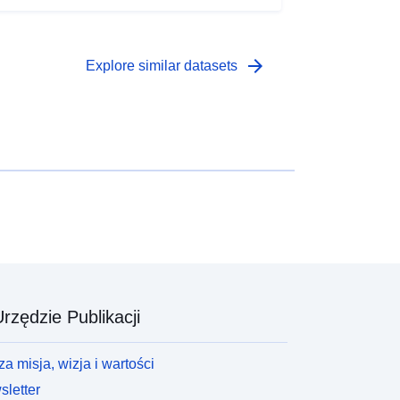
arrow_forward
Explore similar datasets
rzędzie Publikacji
a misja, wizja i wartości
letter