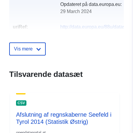
Opdateret på data.europa.eu:
29 March 2024
uriRef:
http://data.europa.eu/88u/dataset
seefeld-in-tirol-2004
Vis mere
Tilsvarende datasæt
CSV
Afslutning af regnskaberne Seefeld i
Tyrol 2014 (Statistik Østrig)
opendataportal.at