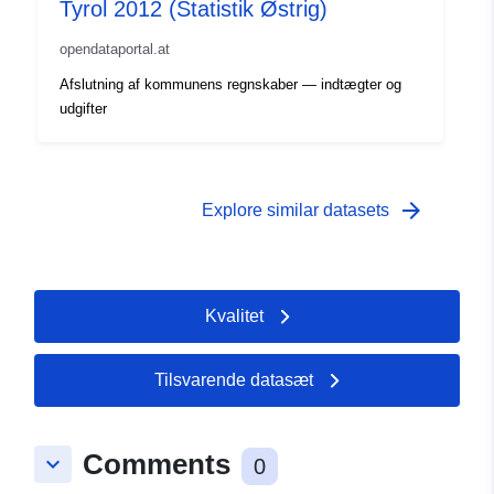
Tyrol 2012 (Statistik Østrig)
opendataportal.at
Afslutning af kommunens regnskaber — indtægter og
udgifter
arrow_forward
Explore similar datasets
Kvalitet
Tilsvarende datasæt
Comments
keyboard_arrow_down
0