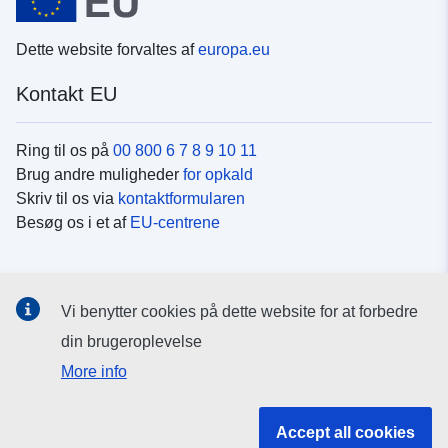
Dette website forvaltes af
europa.eu
Kontakt EU
Ring til os på
00 800 6 7 8 9 10 11
Brug andre muligheder
for opkald
Skriv til os via
kontaktformularen
Besøg os i et af
EU-centrene
Sociale medier
Vi benytter cookies på dette website for at forbedre
Søg efter EU's sider på
sociale medier
din brugeroplevelse
More info
EU-institutioner og -organer
Accept all cookies