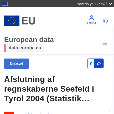
How do you know?
Log ind
European data
data.europa.eu
0
Datasæt
Afslutning af
regnskaberne Seefeld i
Tyrol 2004 (Statistik
Østrig)