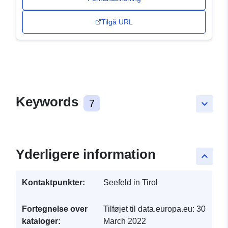
Tilgå URL
Keywords
7
keyboard_arrow_down
Yderligere information
keyboard_arrow_up
Kontaktpunkter:
Seefeld in Tirol
Fortegnelse over
Tilføjet til data.europa.eu:
30
kataloger:
March 2022