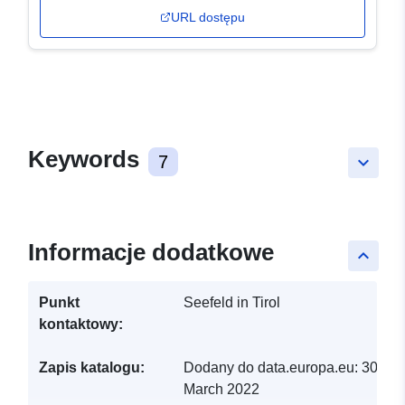
URL dostępu
Keywords
7
keyboard_arrow_down
Informacje dodatkowe
keyboard_arrow_up
Punkt
Seefeld in Tirol
kontaktowy:
Zapis katalogu:
Dodany do data.europa.eu:
30
March 2022