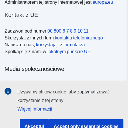
Administratorem tej strony internetowej jest
europa.eu
Kontakt z UE
Zadzwoń pod numer
00 800 6 7 8 9 10 11
Skorzystaj z innych form
kontaktu telefonicznego
Napisz do nas,
korzystając z formularza
Spotkaj się z nami w
lokalnym punkcie UE
Media społecznościowe
Obserwuj UE w
mediach społecznościowych
Używamy plików cookie, aby zoptymalizować
korzystanie z tej strony
Instytucje i organy UE
Więcej informacji
Wyszukiwanie instytucji i organów UE
Akceptuj
Accept only essential cookies