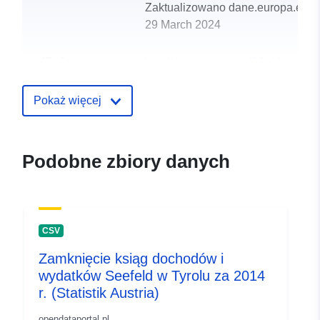
Zaktualizowano dane.europa.eu:
29 March 2024
uriRef:
http://data.europa.eu/88u/dataset
seefeld-in-tirol-2004
Pokaż więcej
Podobne zbiory danych
CSV
Zamknięcie ksiąg dochodów i
wydatków Seefeld w Tyrolu za 2014
r. (Statistik Austria)
opendataportal.pl