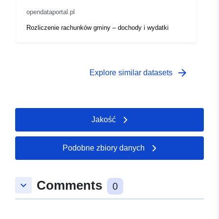
opendataportal.pl
Rozliczenie rachunków gminy – dochody i wydatki
arrow_forward
Explore similar datasets
Jakość
Podobne zbiory danych
Comments
keyboard_arrow_down
0