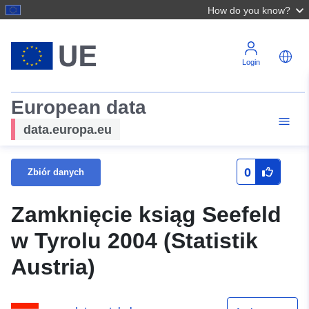
How do you know?
Login
European data
data.europa.eu
0
Zbiór danych
Zamknięcie ksiąg Seefeld
w Tyrolu 2004 (Statistik
Austria)