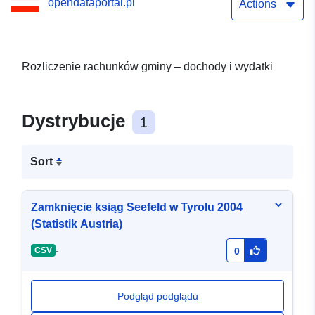
opendataportal.pl
Actions
Rozliczenie rachunków gminy – dochody i wydatki
Dystrybucje
1
Sort
Zamknięcie ksiąg Seefeld w Tyrolu 2004
(Statistik Austria)
-
CSV
0
Podgląd podglądu