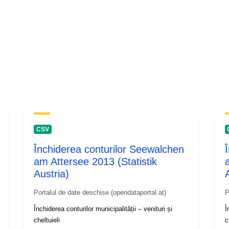
CSV
Închiderea conturilor Seewalchen
am Attersee 2013 (Statistik
Austria)
Portalul de date deschise (opendataportal.at)
P
Închiderea conturilor municipalității – venituri și
Î
cheltuieli
c