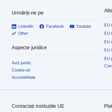
Alte
Urmăriți-ne pe
EU 
LinkedIn
Facebook
Youtube
EU 
Other
EU r
Aspecte juridice
EU 
EU p
Aviz juridic
Cone
Cookie-uri
Accesibilitate
Contactați instituțiile UE
Pla