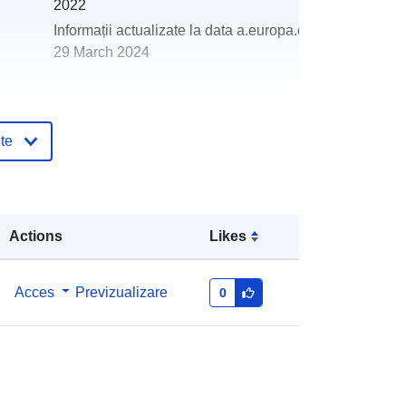
2022
Informații actualizate la data a.europa.eu:
29 March 2024
http://data.europa.eu/88u/dataset/oh
_rechnungsabschluss-seewalchen-
te
am-attersee-2006-statistik-austria
Actions
Likes
Acces
Previzualizare
0