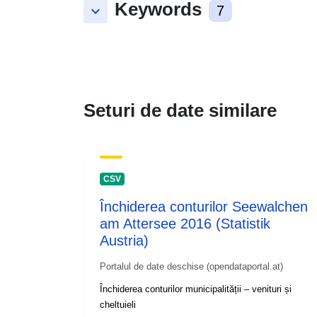
Keywords
keyboard_arrow_down
7
Seturi de date similare
CSV
Închiderea conturilor Seewalchen
am Attersee 2016 (Statistik
Austria)
Portalul de date deschise (opendataportal.at)
Închiderea conturilor municipalității – venituri și
cheltuieli