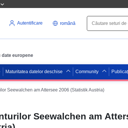
Autentificare
română
ru date europene
Maturitatea datelor deschise
Community
Publicaț
ilor Seewalchen am Attersee 2006 (Statistik Austria)
nturilor Seewalchen am Atter
ria)