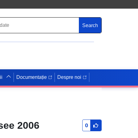
Search
ii
Documentație
Despre noi
see 2006
0