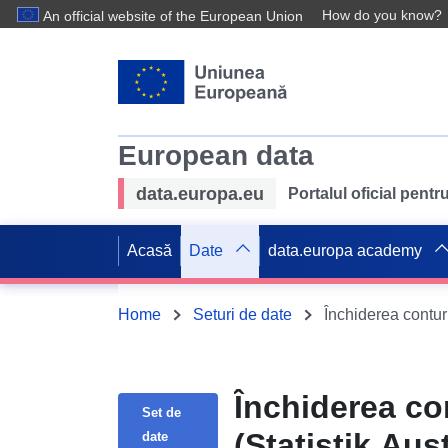
How do you know?
An official website of the European Union
European data
data.europa.eu
Portalul oficial pent
Acasă
Date
data.europa academy
Home
Seturi de date
Închiderea contur
Închiderea co
Set de
(Statistik Aust
date