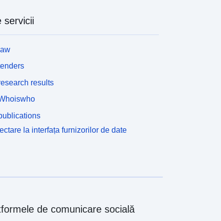
 servicii
law
tenders
esearch results
Whoiswho
ublications
ctare la interfața furnizorilor de date
tformele de comunicare socială