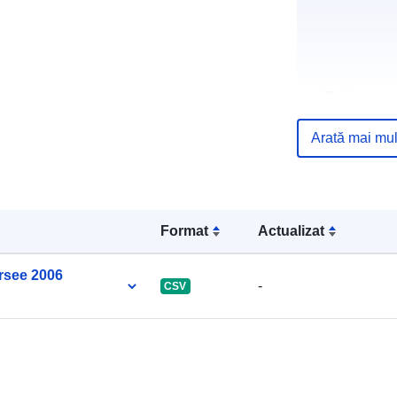
uriRef:
Arată mai mul
Format
Actualizat
rsee 2006
-
CSV