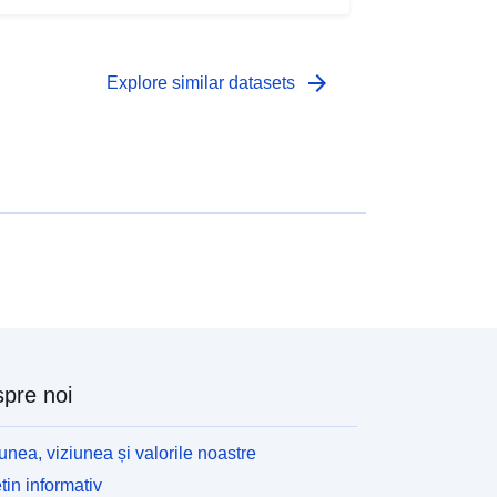
arrow_forward
Explore similar datasets
pre noi
unea, viziunea și valorile noastre
tin informativ