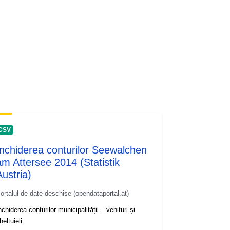
CSV
Închiderea conturilor Seewalchen
am Attersee 2014 (Statistik
Austria)
ortalul de date deschise (opendataportal.at)
nchiderea conturilor municipalității – venituri și
heltuieli