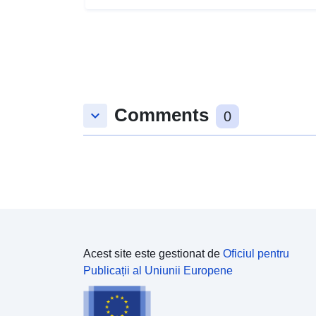
Comments
keyboard_arrow_down
0
Acest site este gestionat de
Oficiul pentru
Publicații al Uniunii Europene