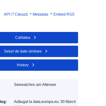
API
Citează
Metadata
Embed
RSS
Calitatea
Seturi de date similare
History
Seewalchen am Attersee
log:
Adăugat la data.europa.eu:
30 March