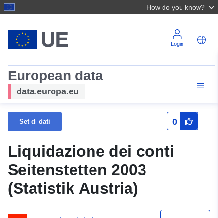
How do you know?
Login
European data
data.europa.eu
0
Set di dati
Liquidazione dei conti
Seitenstetten 2003
(Statistik Austria)