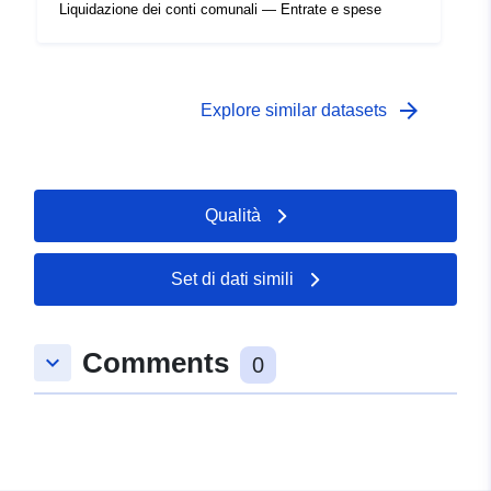
Liquidazione dei conti comunali — Entrate e spese
arrow_forward
Explore similar datasets
Qualità
Set di dati simili
Comments
keyboard_arrow_down
0