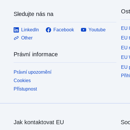
Ost
Sledujte nás na
EU 
LinkedIn
Facebook
Youtube
EU 
Other
EU r
Právní informace
EU 
EU p
Právní upozornění
Přih
Cookies
Přístupnost
Jak kontaktovat EU
Soc