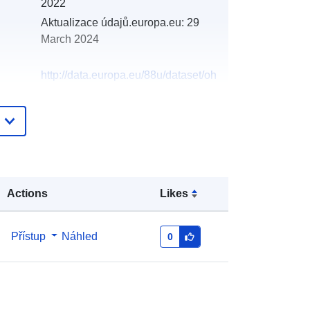
2022
Aktualizace údajů.europa.eu:
29
March 2024
http://data.europa.eu/88u/dataset/oh
_rechnungsabschluss-seitenstetten-
2006-statistik-austria
Actions
Likes
Přístup
Náhled
0