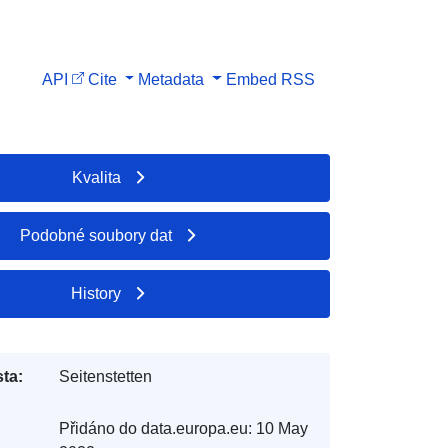
API
Cite
Metadata
Embed
RSS
Kvalita
Podobné soubory dat
History
ta:
Seitenstetten
Přidáno do data.europa.eu:
10 May