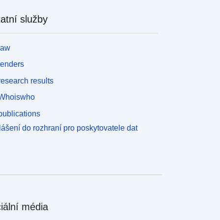
atní služby
law
tenders
esearch results
Whoiswho
ublications
lášení do rozhraní pro poskytovatele dat
iální média