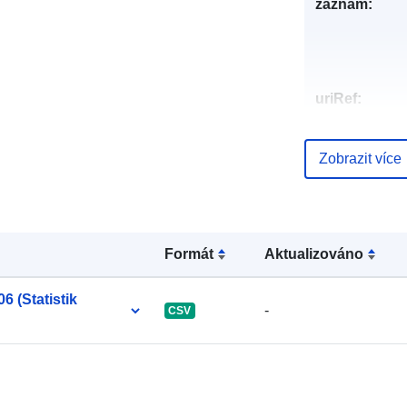
záznam:
uriRef:
Zobrazit více
Formát
Aktualizováno
6 (Statistik
-
CSV