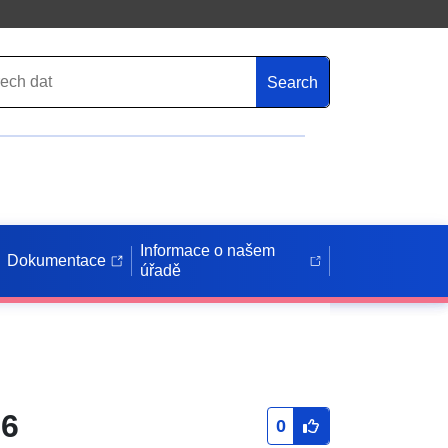
Search
Informace o našem
Dokumentace
úřadě
06
0