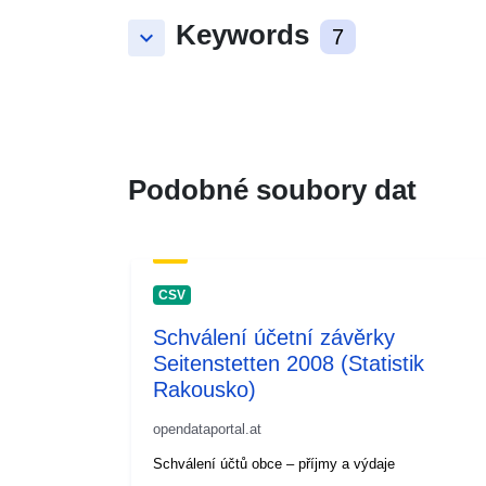
Keywords
keyboard_arrow_down
7
Podobné soubory dat
CSV
Schválení účetní závěrky
Seitenstetten 2008 (Statistik
Rakousko)
opendataportal.at
Schválení účtů obce – příjmy a výdaje