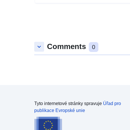
Comments
keyboard_arrow_down
0
Tyto internetové stránky spravuje
Úřad pro
publikace Evropské unie