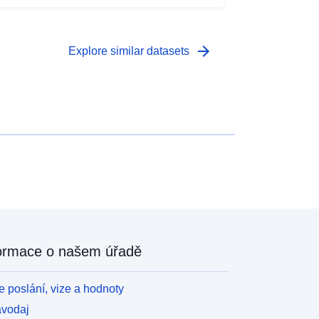
arrow_forward
Explore similar datasets
ormace o našem úřadě
 poslání, vize a hodnoty
avodaj