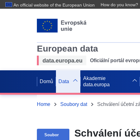
How do you know?
An official website of the European Union
European data
data.europa.eu
Oficiální portál evro
Akademie
Domů
Data
data.europa
Home
Soubory dat
Schválení účetní zá
Schválení úče
Soubor