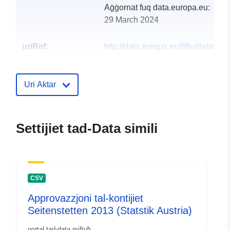
Aġġornat fuq data.europa.eu:
29 March 2024
uriRef:
http://data.europa.eu/88u/dataset
seitenstetten-2011-statistik-austria
Uri Aktar
Settijiet tad-Data simili
CSV
Approvazzjoni tal-kontijiet
Seitenstetten 2013 (Statstik Austria)
portal tad-data miftuħ.