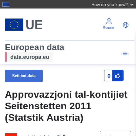
How do you know?
Illoggjar
European data
data.europa.eu
0
Sett tad-data
Approvazzjoni tal-kontijiet
Seitenstetten 2011
(Statstik Austria)