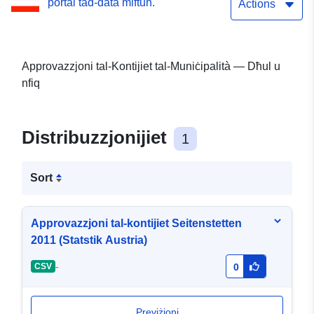
portal tad-data miftuħ.
Actions
Approvazzjoni tal-Kontijiet tal-Muniċipalità — Dħul u
nfiq
Distribuzzjonijiet
1
Sort
Approvazzjoni tal-kontijiet Seitenstetten
2011 (Statstik Austria)
-
CSV
0
Previżjoni