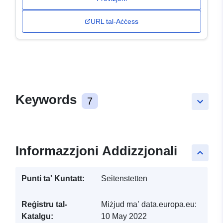
URL tal-Aċċess
Keywords
7
keyboard_arrow_down
Informazzjoni Addizzjonali
keyboard_arrow_up
Punti ta' Kuntatt:
Seitenstetten
Reġistru tal-
Miżjud ma’ data.europa.eu:
Katalgu:
10 May 2022