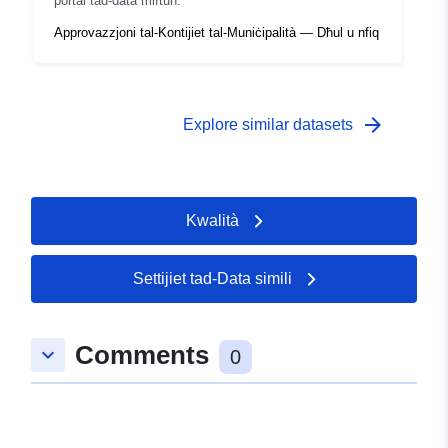
portal tad-data miftuħ.
Approvazzjoni tal-Kontijiet tal-Muniċipalità — Dħul u nfiq
arrow_forward
Explore similar datasets
Kwalità
Settijiet tad-Data simili
Comments
keyboard_arrow_down
0