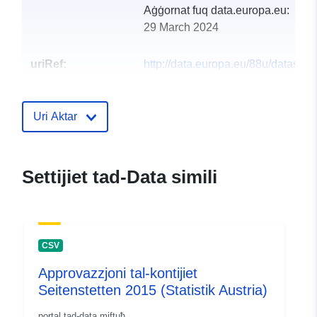
Aġġornat fuq data.europa.eu:
29 March 2024
uriRef:
http://data.europa.eu/88u/dataset
seitenstetten-2016-statistik-austria
Uri Aktar
Settijiet tad-Data simili
CSV
Approvazzjoni tal-kontijiet
Seitenstetten 2015 (Statistik Austria)
portal tad-data miftuħ.