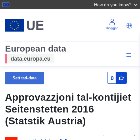
How do you know?
Illoggjar
European data
data.europa.eu
0
Sett tad-data
Approvazzjoni tal-kontijiet
Seitenstetten 2016
(Statstik Austria)