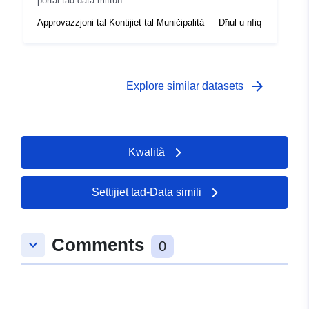
portal tad-data miftuħ.
Approvazzjoni tal-Kontijiet tal-Muniċipalità — Dħul u nfiq
arrow_forward
Explore similar datasets
Kwalità
Settijiet tad-Data simili
Comments
keyboard_arrow_down
0