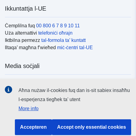
Ikkuntattja l-UE
Ċemplilna fuq
00 800 6 7 8 9 10 11
Uża alternattivi
telefoniċi oħrajn
Iktbilna permezz
tal-formola ta’ kuntatt
Iltaqa’ magħna f’wieħed
miċ-ċentri tal-UE
Media soċjali
Fittex mezzi
tal-media soċjali tal-UE
Aħna nużaw il-cookies fuq dan is-sit sabiex insaħħu
l-esperjenza tiegħek ta' utent
L-istituzzjonijiet u l-korpi tal-UE
More info
Fittex l-istituzzjonijiet u l-korpi kollha tal-UE.
Accepteren
Accept only essential cookies