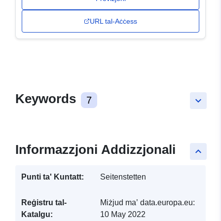
URL tal-Aċċess
Keywords
7
keyboard_arrow_down
Informazzjoni Addizzjonali
keyboard_arrow_up
Punti ta' Kuntatt:
Seitenstetten
Reġistru tal-
Miżjud ma’ data.europa.eu:
Katalgu:
10 May 2022