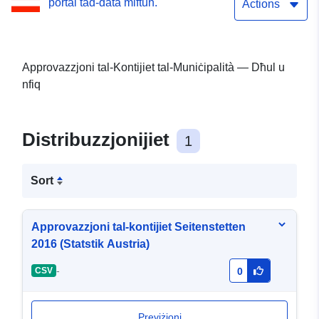
portal tad-data miftuħ.
Actions
Approvazzjoni tal-Kontijiet tal-Muniċipalità — Dħul u
nfiq
Distribuzzjonijiet
1
Sort
Approvazzjoni tal-kontijiet Seitenstetten
2016 (Statstik Austria)
-
CSV
0
Previżjoni