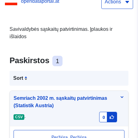
opendataportal.at
Actions
Savivaldybės sąskaitų patvirtinimas. Įplaukos ir
išlaidos
Paskirstos
1
Sort
Semriach 2002 m. sąskaitų patvirtinimas
(Statistik Austria)
-
CSV
0
Peržiūra. Peržiūra