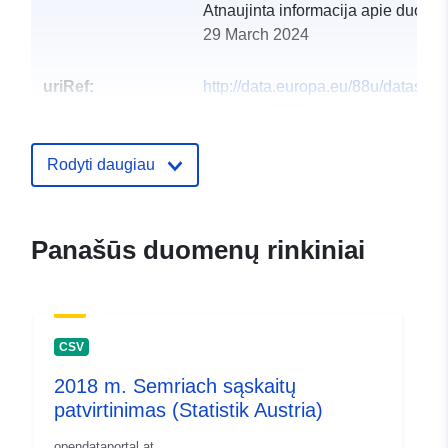
Atnaujinta informacija apie duome
29 March 2024
uriRef:
http://data.europa.eu/88u/dataset
semriach-2002-statistik-austria
Rodyti daugiau
Panašūs duomenų rinkiniai
CSV
2018 m. Semriach sąskaitų
patvirtinimas (Statistik Austria)
opendataportal.at