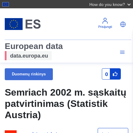
How do you know?
Prisijungti
European data
data.europa.eu
0
Duomenų rinkinys
Semriach 2002 m. sąskaitų
patvirtinimas (Statistik
Austria)