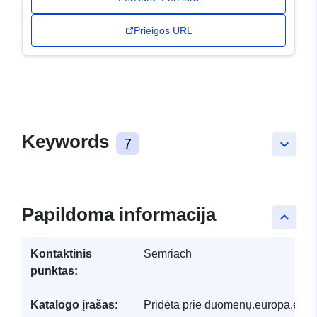
Prieigos URL
Keywords
7
keyboard_arrow_down
Papildoma informacija
keyboard_arrow_up
Kontaktinis
Semriach
punktas:
Katalogo įrašas:
Pridėta prie duomenų.europa.eu: