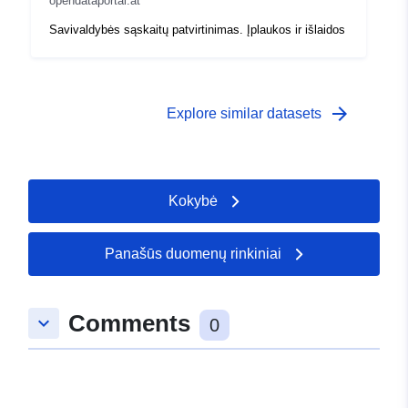
opendataportal.at
Savivaldybės sąskaitų patvirtinimas. Įplaukos ir išlaidos
arrow_forward
Explore similar datasets
Kokybė
Panašūs duomenų rinkiniai
Comments
keyboard_arrow_down
0