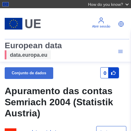
How do you know?
Abrir sessão
European data
data.europa.eu
0
Conjunto de dados
Apuramento das contas
Semriach 2004 (Statistik
Austria)