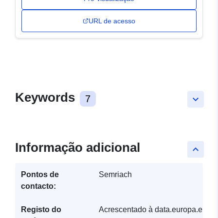
URL de acesso
Keywords
7
keyboard_arrow_down
Informação adicional
keyboard_arrow_up
Pontos de
Semriach
contacto:
Registo do
Acrescentado à data.europa.eu: