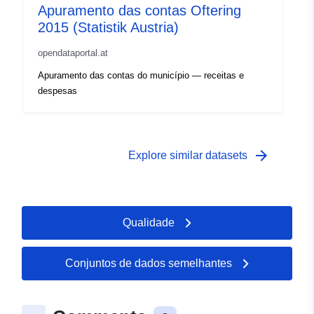
Apuramento das contas Oftering
2015 (Statistik Austria)
opendataportal.at
Apuramento das contas do município — receitas e
despesas
arrow_forward
Explore similar datasets
Qualidade
Conjuntos de dados semelhantes