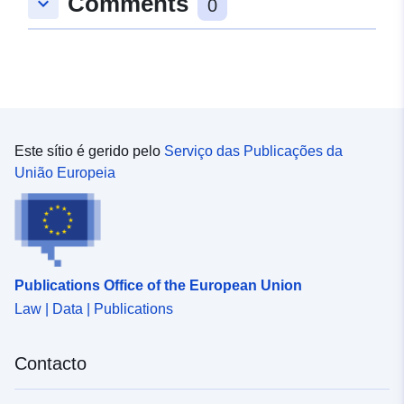
Comments
keyboard_arrow_down
0
Este sítio é gerido pelo
Serviço das Publicações da
União Europeia
Publications Office of the European Union
Law | Data | Publications
Contacto