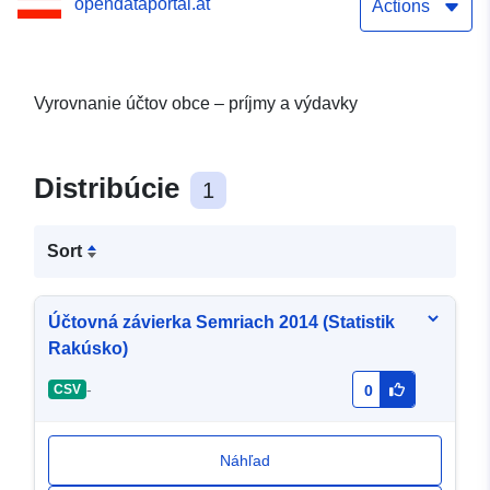
opendataportal.at
Actions
Vyrovnanie účtov obce – príjmy a výdavky
Distribúcie
1
Sort
Účtovná závierka Semriach 2014 (Statistik
Rakúsko)
-
CSV
0
Náhľad