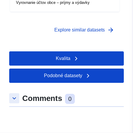
Vyrovnanie účtov obce – príjmy a výdavky
arrow_forward
Explore similar datasets
Kvalita
Podobné datasety
Comments
keyboard_arrow_down
0