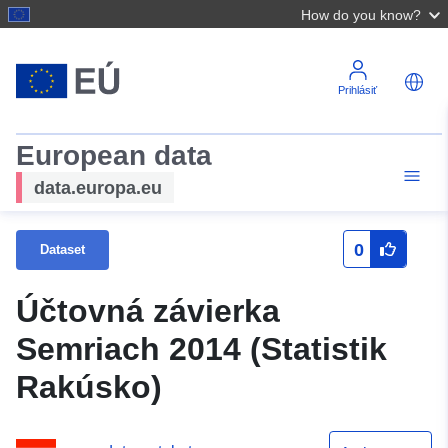
How do you know?
Prihlásiť
European data
data.europa.eu
0
Dataset
Účtovná závierka
Semriach 2014 (Statistik
Rakúsko)