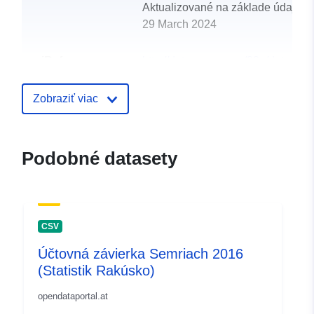
Aktualizované na základe údajov.
29 March 2024
uriRef:
http://data.europa.eu/88u/dataset
semriach-2014-statistik-austria
Zobraziť viac
Podobné datasety
CSV
Účtovná závierka Semriach 2016
(Statistik Rakúsko)
opendataportal.at