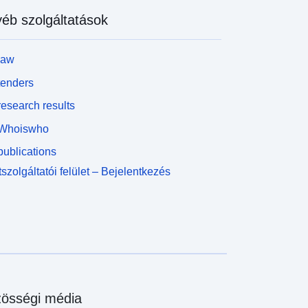
éb szolgáltatások
law
tenders
esearch results
Whoiswho
ublications
szolgáltatói felület – Bejelentkezés
össégi média