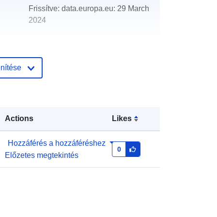
Frissítve: data.europa.eu:
29 March
2024
http://data.europa.eu/88u/dataset/oh
_rechnungsabschluss-semriach-
nítése
2018-gemeinde
Actions
Likes
Hozzáférés a hozzáféréshez
0
Előzetes megtekintés