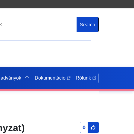
Search
iadványok
Dokumentáció
Rólunk
yzat)
0