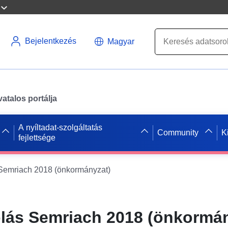
Bejelentkezés
Magyar
atalos portálja
A nyíltadat-szolgáltatás
Community
K
fejlettsége
Semriach 2018 (önkormányzat)
lás Semriach 2018 (önkormán