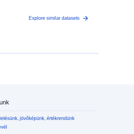
arrow_forward
Explore similar datasets
unk
etésünk, jövőképünk, értékrendünk
evél