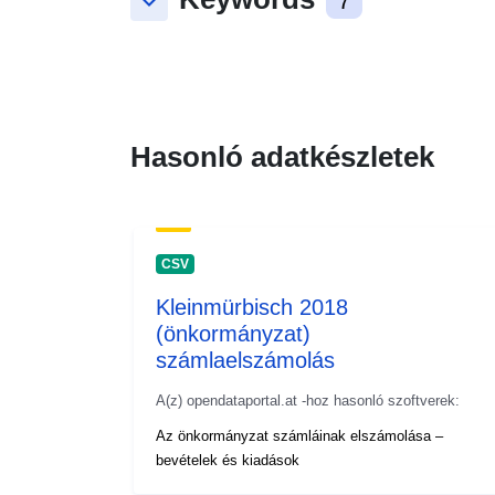
keyboard_arrow_down
7
Hasonló adatkészletek
CSV
Kleinmürbisch 2018
(önkormányzat)
számlaelszámolás
A(z) opendataportal.at -hoz hasonló szoftverek:
Az önkormányzat számláinak elszámolása –
bevételek és kiadások