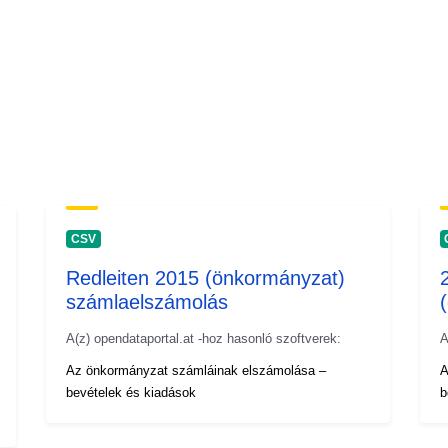
CSV
Redleiten 2015 (önkormányzat)
számlaelszámolás
A(z) opendataportal.at -hoz hasonló szoftverek:
A
Az önkormányzat számláinak elszámolása –
A
bevételek és kiadások
b