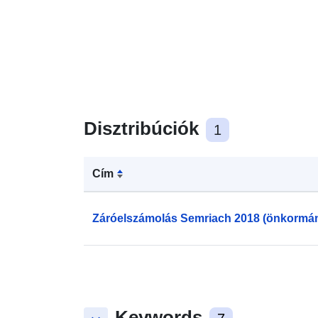
Disztribúciók
1
Cím
Záróelszámolás Semriach 2018 (önkormán
Keywords