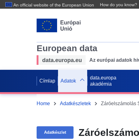
How do you know?
An official website of the European Union
European data
data.europa.eu
Az európai adatok hiv
data.europa
Címlap
Adatok
akadémia
Home
Adatkészletek
Záróelszámolás 
Záróelszámo
Adatkészlet