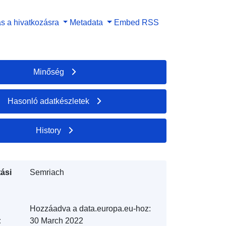
s a hivatkozásra
Metadata
Embed
RSS
Minőség
Hasonló adatkészletek
History
ási
Semriach
Hozzáadva a data.europa.eu-hoz:
:
30 March 2022