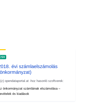
CSV
2018. évi számlaelszámolás
(önkormányzat)
(z) opendataportal.at -hoz hasonló szoftverek:
z önkormányzat számláinak elszámolása –
evételek és kiadások