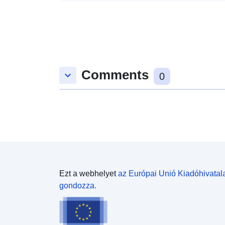
Comments
keyboard_arrow_down
0
Ezt a webhelyet
az Európai Unió Kiadóhivatal
gondozza.