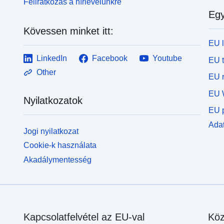
Feliratkozás a hírlevelünkre
Egy
Kövessen minket itt:
EU 
LinkedIn
Facebook
Youtube
EU 
Other
EU r
EU 
Nyilatkozatok
EU p
Adat
Jogi nyilatkozat
Cookie-k használata
Akadálymentesség
Kapcsolatfelvétel az EU-val
Köz