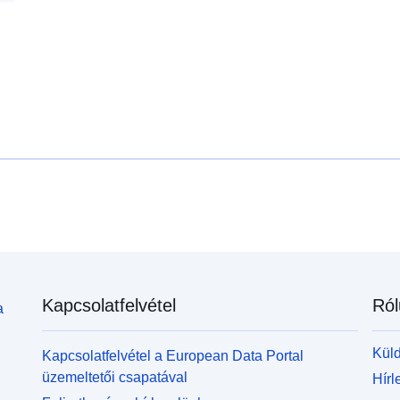
Kapcsolatfelvétel
Ról
a
Küld
Kapcsolatfelvétel a European Data Portal
üzemeltetői csapatával
Hírl