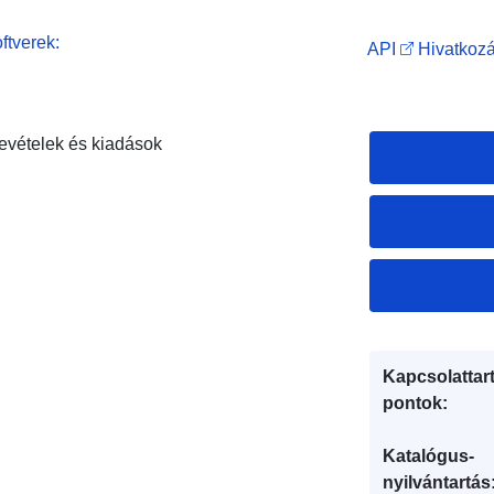
ftverek:
API
Hivatkozá
evételek és kiadások
Kapcsolattart
pontok:
Katalógus-
nyilvántartás