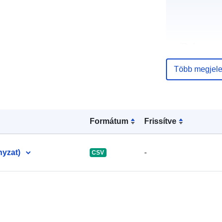
uriRef:
Több megjele
Formátum
Frissítve
yzat)
-
CSV