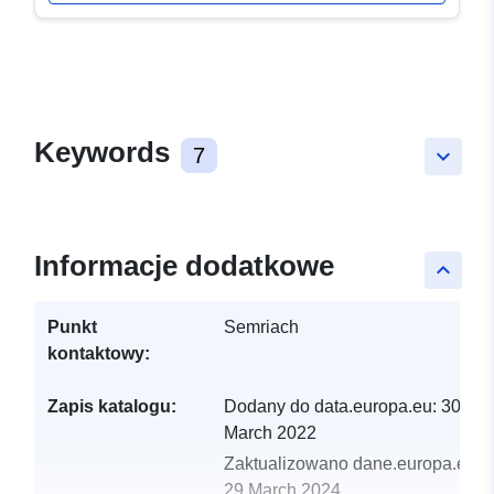
Keywords
7
keyboard_arrow_down
Informacje dodatkowe
keyboard_arrow_up
Punkt
Semriach
kontaktowy:
Zapis katalogu:
Dodany do data.europa.eu:
30
March 2022
Zaktualizowano dane.europa.eu:
29 March 2024