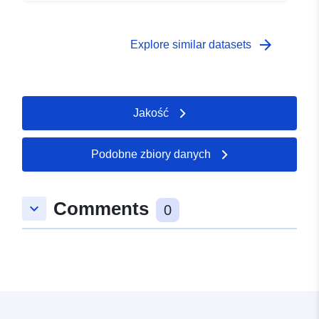
arrow_forward
Explore similar datasets
Jakość
Podobne zbiory danych
Comments
keyboard_arrow_down
0