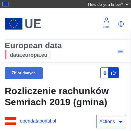
How do you know?
Login
European data
data.europa.eu
0
Zbiór danych
Rozliczenie rachunków
Semriach 2019 (gmina)
opendataportal.pl
Actions