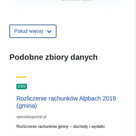
uriRef:
http://data.europa.eu/88u/dataset
semriach-2019-gemeinde
Pokaż więcej
Podobne zbiory danych
CSV
Rozliczenie rachunków Alpbach 2019
(gmina)
opendataportal.pl
Rozliczenie rachunków gminy – dochody i wydatki