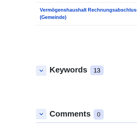
Vermögenshaushalt Rechnungsabschluss
(Gemeinde)
Keywords
keyboard_arrow_down
13
Comments
keyboard_arrow_down
0