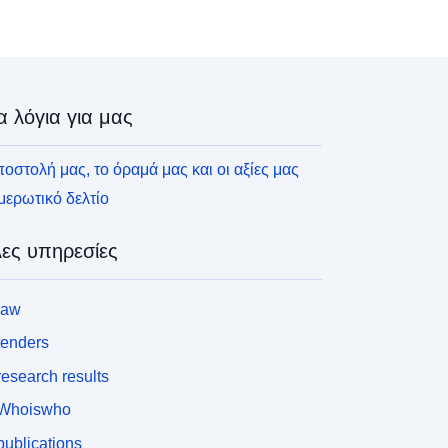
α λόγια για μας
οστολή μας, το όραμά μας και οι αξίες μας
ερωτικό δελτίο
ες υπηρεσίες
law
tenders
esearch results
Whoiswho
ublications