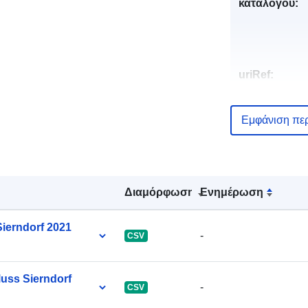
καταλόγου:
uriRef:
Εμφάνιση πε
Διαμόρφωση
Ενημέρωση
ierndorf 2021
-
CSV
uss Sierndorf
-
CSV