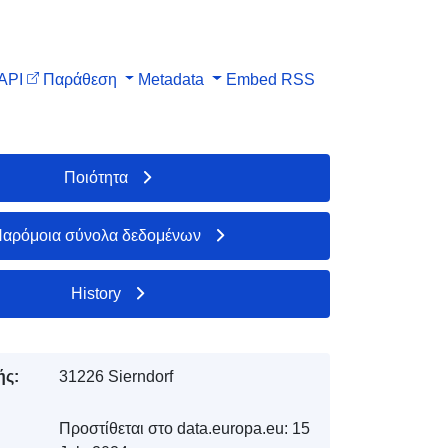
API
Παράθεση
Metadata
Embed
RSS
Ποιότητα
αρόμοια σύνολα δεδομένων
History
ής:
31226 Sierndorf
Προστίθεται στο data.europa.eu:
15