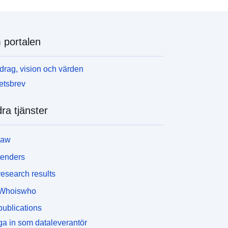
portalen
rag, vision och värden
etsbrev
ra tjänster
law
tenders
esearch results
Whoiswho
ublications
a in som dataleverantör