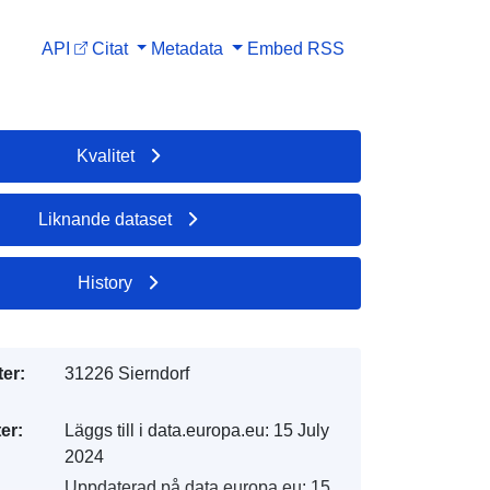
API
Citat
Metadata
Embed
RSS
Kvalitet
Liknande dataset
History
er:
31226 Sierndorf
er:
Läggs till i data.europa.eu:
15 July
2024
Uppdaterad på data.europa.eu:
15