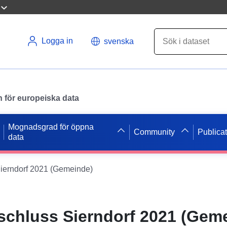
Logga in
svenska
en för europeiska data
Mognadsgrad för öppna
Community
Publica
data
erndorf 2021 (Gemeinde)
chluss Sierndorf 2021 (Gem