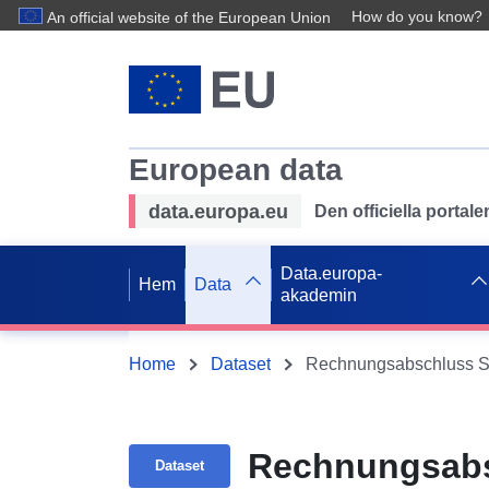
How do you know?
An official website of the European Union
European data
data.europa.eu
Den officiella portal
Data.europa-
Hem
Data
akademin
Home
Dataset
Rechnungsabschluss Si
Rechnungsabs
Dataset