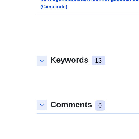
(Gemeinde)
Keywords
keyboard_arrow_down
13
Comments
keyboard_arrow_down
0