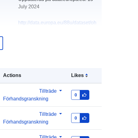
July 2024
http://data.europa.eu/88u/dataset/oh
_rechnungsabschluss-sierndorf-
2021-gemeinde
Actions
Likes
Tillträde
0
Förhandsgranskning
Tillträde
0
Förhandsgranskning
Tillträde