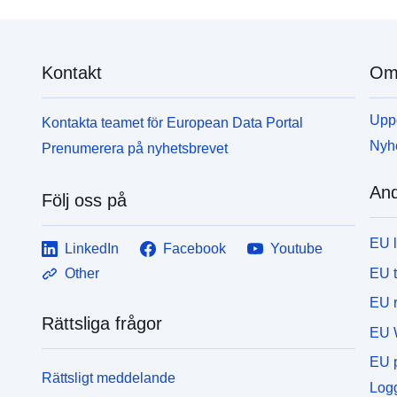
Kontakt
Om 
Uppd
Kontakta teamet för European Data Portal
Nyh
Prenumerera på nyhetsbrevet
And
Följ oss på
EU 
LinkedIn
Facebook
Youtube
EU 
Other
EU r
Rättsliga frågor
EU 
EU p
Rättsligt meddelande
Logg