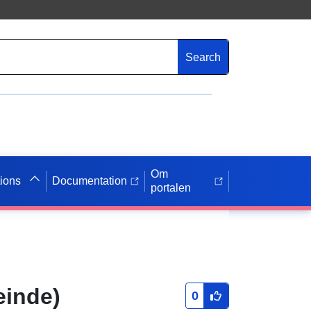
Search
Om
tions
Documentation
portalen
einde)
0