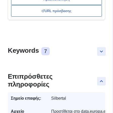
URL πρόσβασης
Keywords
7
keyboard_arrow_down
Επιπρόσθετες
keyboard_arrow_up
πληροφορίες
Σημείο επαφής:
Silbertal
Αρχείο
Προστίθεται στο data.europa.eu:
3