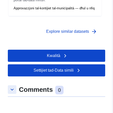
portal tad-data miftuħ.
Approvazzjoni tal-kontijiet tal-muniċipalità — dħul u nfiq
arrow_forward
Explore similar datasets
Kwalità
Settijiet tad-Data simili
Comments
keyboard_arrow_down
0