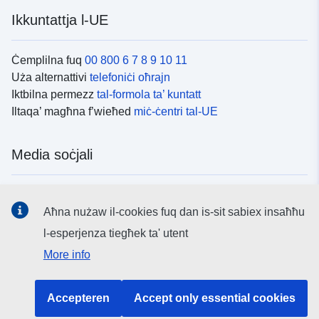
Ikkuntattja l-UE
Ċemplilna fuq
00 800 6 7 8 9 10 11
Uża alternattivi
telefoniċi oħrajn
Iktbilna permezz
tal-formola ta’ kuntatt
Iltaqa’ magħna f’wieħed
miċ-ċentri tal-UE
Media soċjali
Fittex mezzi
tal-media soċjali tal-UE
Aħna nużaw il-cookies fuq dan is-sit sabiex insaħħu
l-esperjenza tiegħek ta' utent
L-istituzzjonijiet u l-korpi tal-UE
More info
Fittex l-istituzzjonijiet u l-korpi kollha tal-UE.
Accepteren
Accept only essential cookies