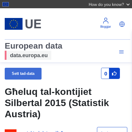
How do you know?
Illoggjar
European data
data.europa.eu
0
Sett tad-data
Għeluq tal-kontijiet
Silbertal 2015 (Statistik
Austria)