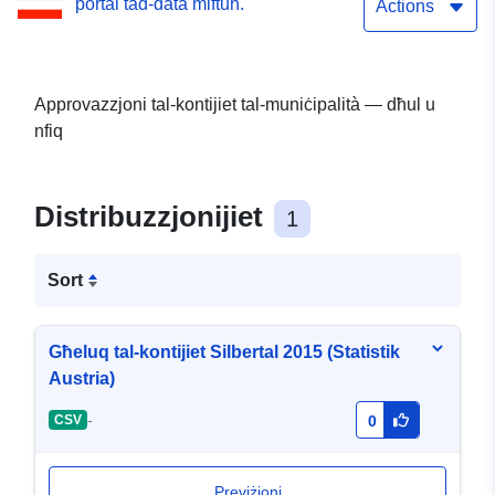
portal tad-data miftuħ.
Actions
Approvazzjoni tal-kontijiet tal-muniċipalità — dħul u
nfiq
Distribuzzjonijiet
1
Sort
Għeluq tal-kontijiet Silbertal 2015 (Statistik
Austria)
-
CSV
0
Previżjoni