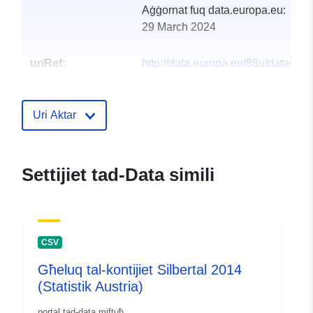
Aġġornat fuq data.europa.eu:
29 March 2024
uriRef:
http://data.europa.eu/88u/dataset
silbertal-2015-statistik-austria
Uri Aktar
Settijiet tad-Data simili
CSV
Għeluq tal-kontijiet Silbertal 2014
(Statistik Austria)
portal tad-data miftuħ.