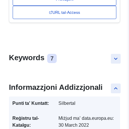
URL tal-Aċċess
Keywords
7
keyboard_arrow_down
Informazzjoni Addizzjonali
keyboard_arrow_up
Punti ta' Kuntatt:
Silbertal
Reġistru tal-
Miżjud ma’ data.europa.eu:
Katalgu:
30 March 2022