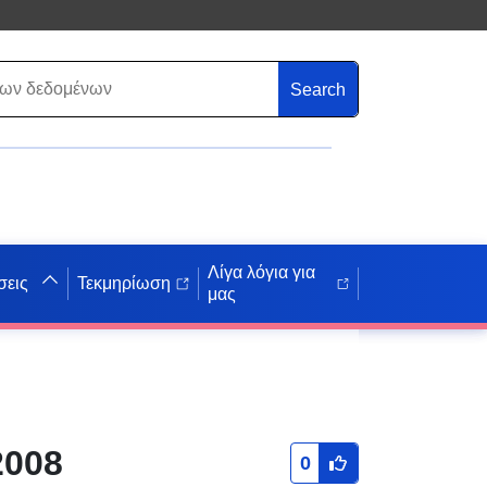
Search
Λίγα λόγια για
σεις
Τεκμηρίωση
μας
2008
0