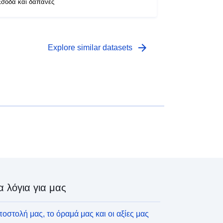
σοδα και δαπάνες
arrow_forward
Explore similar datasets
α λόγια για μας
οστολή μας, το όραμά μας και οι αξίες μας