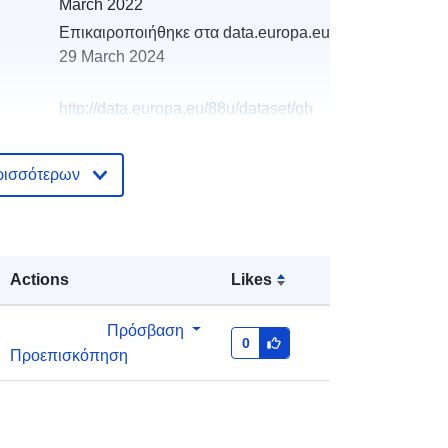
March 2022
Επικαιροποιήθηκε στα data.europa.eu:
29 March 2024
http://data.europa.eu/88u/dataset/oh
_rechnungsabschluss-
sinabelkirchen-2008
ρισσότερων
Actions
Likes
Πρόσβαση
0
Προεπισκόπηση