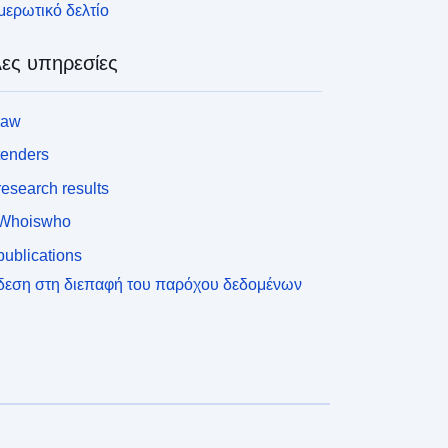
ερωτικό δελτίο
ες υπηρεσίες
law
tenders
esearch results
Whoiswho
ublications
δεση στη διεπαφή του παρόχου δεδομένων