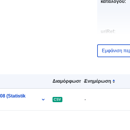
καταλόγου:
uriRef:
Εμφάνιση πε
Διαμόρφωση
Ενημέρωση
8 (Statistik
-
CSV