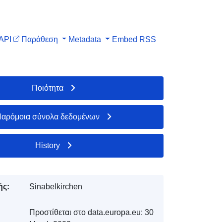
API
Παράθεση
Metadata
Embed
RSS
Ποιότητα
αρόμοια σύνολα δεδομένων
History
ής:
Sinabelkirchen
Προστίθεται στο data.europa.eu:
30