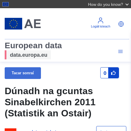
How do you know?
Logáil isteach
European data
data.europa.eu
0
Tacar sonraí
Dúnadh na gcuntas
Sinabelkirchen 2011
(Statistik an Ostair)