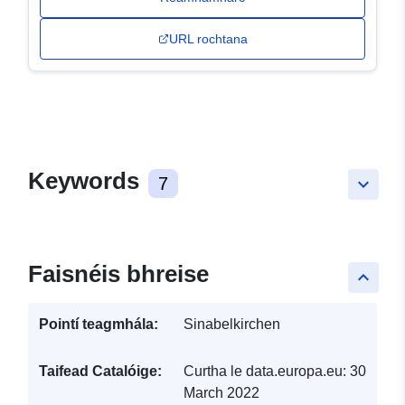
URL rochtana
Keywords
7
keyboard_arrow_down
Faisnéis bhreise
keyboard_arrow_up
Pointí teagmhála:
Sinabelkirchen
Taifead Catalóige:
Curtha le data.europa.eu:
30
March 2022