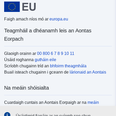
Faigh amach níos mó ar
europa.eu
Teagmháil a dhéanamh leis an Aontas
Eorpach
Glaoigh orainn ar
00 800 6 7 8 9 10 11
Úsáid roghanna
gutháin eile
Scríobh chugainn tríd an
bhfoirm theagmhála
Buail isteach chugainn i gceann de
lárionaid an Aontais
Na meáin shóisialta
Cuardaigh cuntais an Aontais Eorpaigh ar na
meáin
shóisialta
Úsáidimid fianáin ar an suíomh seo chun