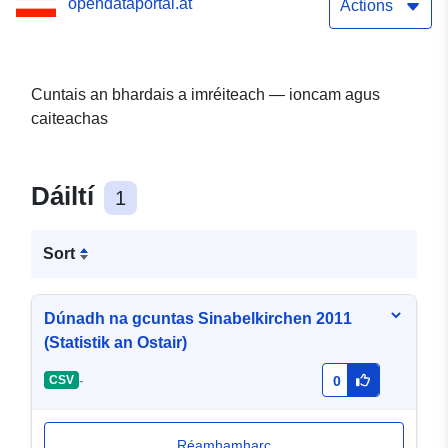
opendataportal.at
Actions
Cuntais an bhardais a imréiteach — ioncam agus
caiteachas
Dáiltí
1
Sort
Dúnadh na gcuntas Sinabelkirchen 2011
(Statistik an Ostair)
-
CSV
0
Réamhamharc