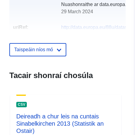
Nuashonraithe ar data.europa.eu:
29 March 2024
uriRef:
http://data.europa.eu/88u/dataset
sinabelkirchen-2011
Taispeáin níos mó
Tacair shonraí chosúla
CSV
Deireadh a chur leis na cuntais
Sinabelkirchen 2013 (Statistik an
Ostair)