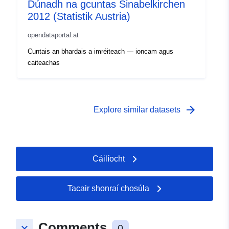
Dúnadh na gcuntas Sinabelkirchen
2012 (Statistik Austria)
opendataportal.at
Cuntais an bhardais a imréiteach — ioncam agus
caiteachas
arrow_forward
Explore similar datasets
Cáilíocht
Tacair shonraí chosúla
Comments
keyboard_arrow_down
0