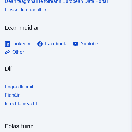
Déan teagmháil le foireann European Data Portal
Liostáil le nuachtlitir
Lean muid ar
LinkedIn
Facebook
Youtube
Other
Dlí
Fógra dlíthiúil
Fianáin
Inrochtaineacht
Eolas fúinn