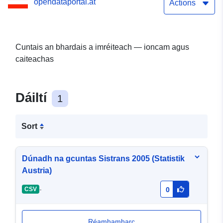
opendataportal.at
Actions
Cuntais an bhardais a imréiteach — ioncam agus
caiteachas
Dáiltí
1
Sort
Dúnadh na gcuntas Sistrans 2005 (Statistik
Austria)
-
CSV
0
Réamhamharc