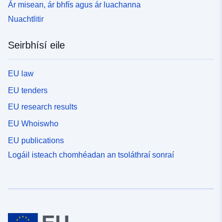
Ár misean, ár bhfís agus ár luachanna
Nuachtlitir
Seirbhísí eile
EU law
EU tenders
EU research results
EU Whoiswho
EU publications
Logáil isteach chomhéadan an tsoláthraí sonraí