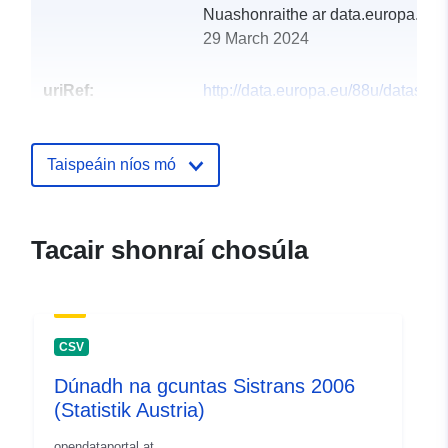
Nuashonraithe ar data.europa.eu:
29 March 2024
uriRef:
http://data.europa.eu/88u/dataset
sistrans-2005
Taispeáin níos mó
Tacair shonraí chosúla
CSV
Dúnadh na gcuntas Sistrans 2006
(Statistik Austria)
opendataportal.at