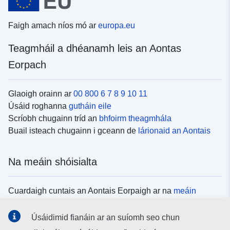
Faigh amach níos mó ar
europa.eu
Teagmháil a dhéanamh leis an Aontas
Eorpach
Glaoigh orainn ar
00 800 6 7 8 9 10 11
Úsáid roghanna
gutháin eile
Scríobh chugainn tríd an
bhfoirm theagmhála
Buail isteach chugainn i gceann de
lárionaid an Aontais
Na meáin shóisialta
Cuardaigh cuntais an Aontais Eorpaigh ar na
meáin
shóisialta
Úsáidimid fianáin ar an suíomh seo chun