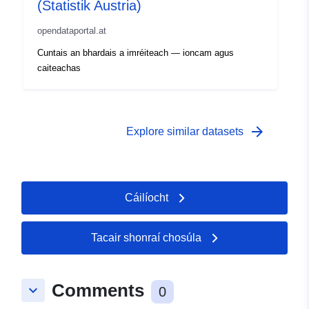
(Statistik Austria)
opendataportal.at
Cuntais an bhardais a imréiteach — ioncam agus
caiteachas
arrow_forward
Explore similar datasets
Cáilíocht
Tacair shonraí chosúla
Comments
keyboard_arrow_down
0