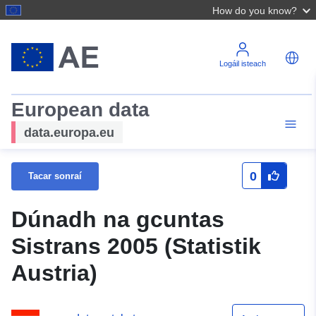
How do you know?
Logáil isteach
European data
data.europa.eu
0
Tacar sonraí
Dúnadh na gcuntas
Sistrans 2005 (Statistik
Austria)