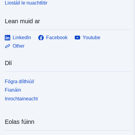
Liostáil le nuachtlitir
Lean muid ar
LinkedIn
Facebook
Youtube
Other
Dlí
Fógra dlíthiúil
Fianáin
Inrochtaineacht
Eolas fúinn