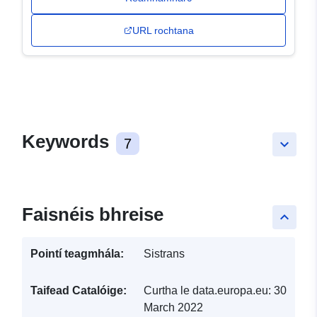
URL rochtana
Keywords
7
keyboard_arrow_down
Faisnéis bhreise
keyboard_arrow_up
Pointí teagmhála:
Sistrans
Taifead Catalóige:
Curtha le data.europa.eu:
30
March 2022