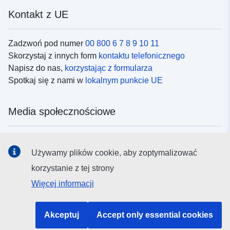
Kontakt z UE
Zadzwoń pod numer
00 800 6 7 8 9 10 11
Skorzystaj z innych form
kontaktu telefonicznego
Napisz do nas,
korzystając z formularza
Spotkaj się z nami w
lokalnym punkcie UE
Media społecznościowe
Obserwuj UE w
mediach społecznościowych
Używamy plików cookie, aby zoptymalizować
korzystanie z tej strony
Instytucje i organy UE
Więcej informacji
Wyszukiwanie instytucji i organów UE
Akceptuj
Accept only essential cookies