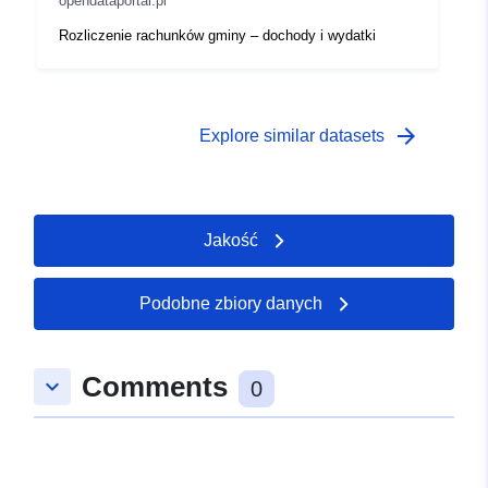
opendataportal.pl
Rozliczenie rachunków gminy – dochody i wydatki
arrow_forward
Explore similar datasets
Jakość
Podobne zbiory danych
Comments
keyboard_arrow_down
0