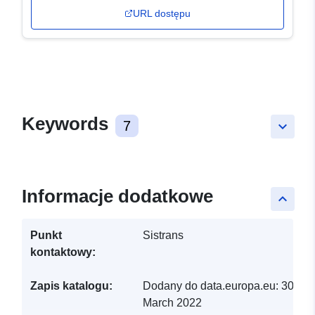
URL dostępu
Keywords
7
keyboard_arrow_down
Informacje dodatkowe
keyboard_arrow_up
Punkt
Sistrans
kontaktowy:
Zapis katalogu:
Dodany do data.europa.eu:
30
March 2022