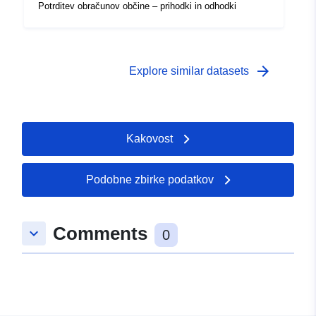
Potrditev obračunov občine – prihodki in odhodki
arrow_forward
Explore similar datasets
Kakovost
Podobne zbirke podatkov
Comments
keyboard_arrow_down
0