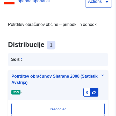
opendataportal.at
Actions
Potrditev obračunov občine – prihodki in odhodki
Distribucije
1
Sort
Potrditev obračunov Sistrans 2008 (Statistik
Avstrija)
-
CSV
0
Predogled