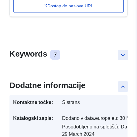
Dostop do naslova URL
Keywords
7
keyboard_arrow_down
Dodatne informacije
keyboard_arrow_up
Kontaktne točke:
Sistrans
Katalogski zapis:
Dodano v data.europa.eu:
30 Mar
Posodobljeno na spletišču Data.e
29 March 2024