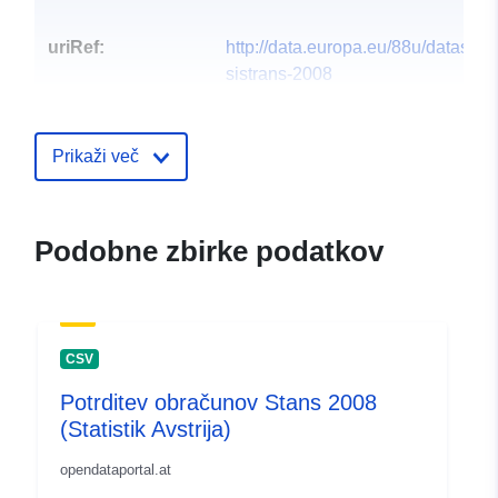
uriRef:
http://data.europa.eu/88u/dataset
sistrans-2008
Prikaži več
Podobne zbirke podatkov
CSV
Potrditev obračunov Stans 2008
(Statistik Avstrija)
opendataportal.at