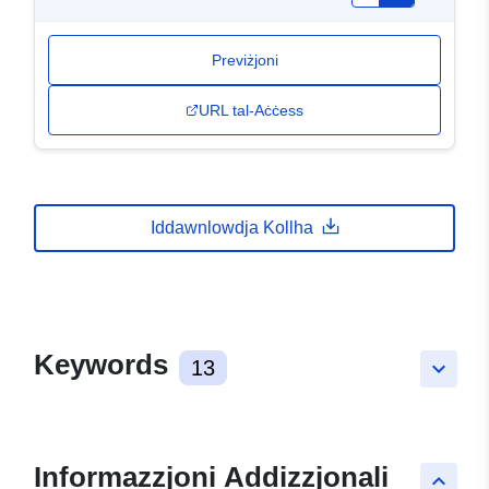
Previżjoni
URL tal-Aċċess
Iddawnlowdja Kollha
Keywords
13
keyboard_arrow_down
Informazzjoni Addizzjonali
keyboard_arrow_up