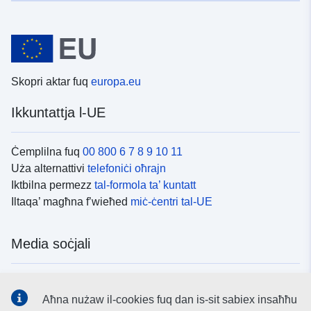
Skopri aktar fuq
europa.eu
Ikkuntattja l-UE
Ċemplilna fuq
00 800 6 7 8 9 10 11
Uża alternattivi
telefoniċi oħrajn
Iktbilna permezz
tal-formola ta’ kuntatt
Iltaqa’ magħna f’wieħed
miċ-ċentri tal-UE
Media soċjali
Fittex mezzi
tal-media soċjali tal-UE
Aħna nużaw il-cookies fuq dan is-sit sabiex insaħħu