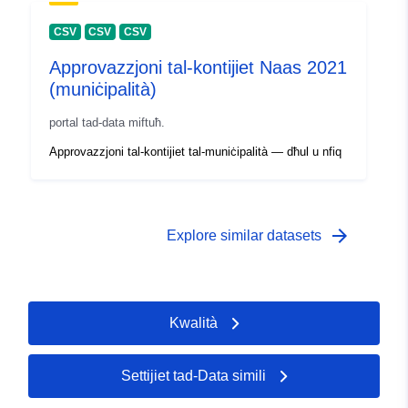
CSV
CSV
CSV
Approvazzjoni tal-kontijiet Naas 2021
(muniċipalità)
portal tad-data miftuħ.
Approvazzjoni tal-kontijiet tal-muniċipalità — dħul u nfiq
arrow_forward
Explore similar datasets
Kwalità
Settijiet tad-Data simili