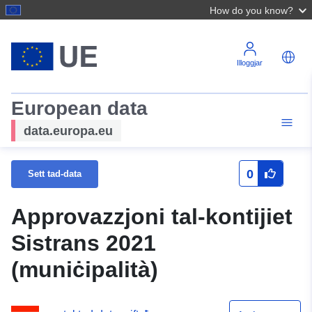
How do you know?
Illoggjar
European data
data.europa.eu
0
Sett tad-data
Approvazzjoni tal-kontijiet
Sistrans 2021
(muniċipalità)