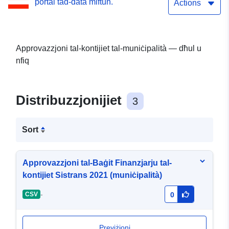
portal tad-data miftuħ.
Actions
Approvazzjoni tal-kontijiet tal-muniċipalità — dħul u
nfiq
Distribuzzjonijiet
3
Sort
Approvazzjoni tal-Baġit Finanzjarju tal-
kontijiet Sistrans 2021 (muniċipalità)
-
CSV
0
Previżjoni