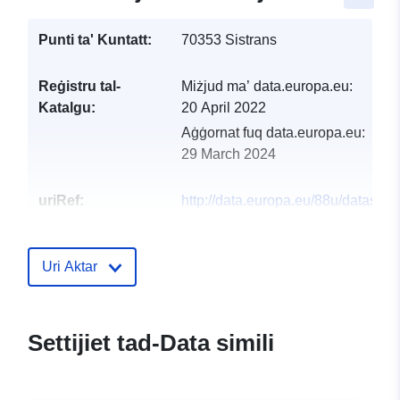
Punti ta' Kuntatt:
70353 Sistrans
Reġistru tal-
Miżjud ma’ data.europa.eu:
Katalgu:
20 April 2022
Aġġornat fuq data.europa.eu:
29 March 2024
uriRef:
http://data.europa.eu/88u/dataset
sistrans-2021-gemeinde
Uri Aktar
Settijiet tad-Data simili