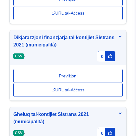
URL tal-Aċċess
Dikjarazzjoni finanzjarja tal-kontijiet Sistrans
2021 (muniċipalità)
-
CSV
0
Previżjoni
URL tal-Aċċess
Għeluq tal-kontijiet Sistrans 2021
(muniċipalità)
-
CSV
0