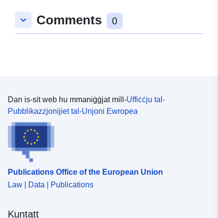
Comments
keyboard_arrow_down
0
Dan is-sit web hu mmaniġġjat mill-
Uffiċċju tal-
Pubblikazzjonijiet tal-Unjoni Ewropea
Publications Office of the European Union
Law | Data | Publications
Kuntatt