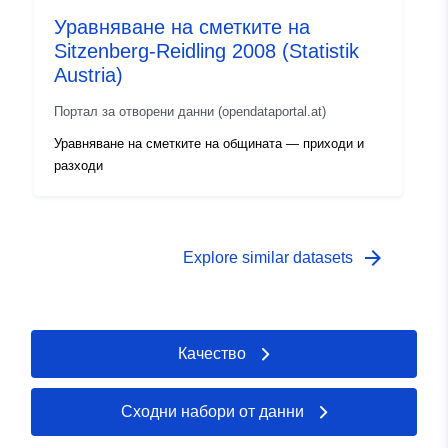
Уравняване на сметките на
Sitzenberg-Reidling 2008 (Statistik
Austria)
Портал за отворени данни (opendataportal.at)
Уравняване на сметките на общината — приходи и
разходи
arrow_forward
Explore similar datasets
Качество
Сходни набори от данни