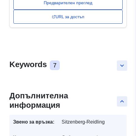
Предварителен преглед
URL за достъп
Keywords
7
keyboard_arrow_down
Допълнителна
keyboard_arrow_up
информация
Звено за връзка:
Sitzenberg-Reidling