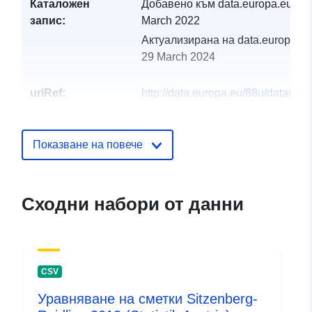
Каталожен
Добавено към data.europa.eu:
30
запис:
March 2022
Актуализирана на data.europa.eu
29 March 2024
uriRef:
http://data.europa.eu/88u/dataset
sitzenberg-reidling-2015
Показване на повече
Сходни набори от данни
CSV
Уравняване на сметки Sitzenberg-