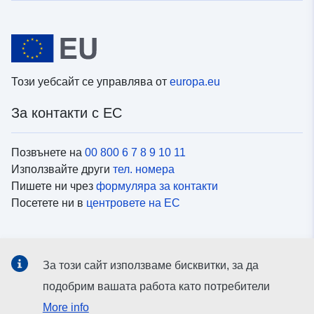
Този уебсайт се управлява от
europa.eu
За контакти с ЕС
Позвънете на
00 800 6 7 8 9 10 11
Използвайте други
тел. номера
Пишете ни чрез
формуляра за контакти
Посетете ни в
центровете на ЕС
Социални медии
За този сайт използваме бисквитки, за да
Вижте профили на ЕС в
социалните медии
подобрим вашата работа като потребители
More info