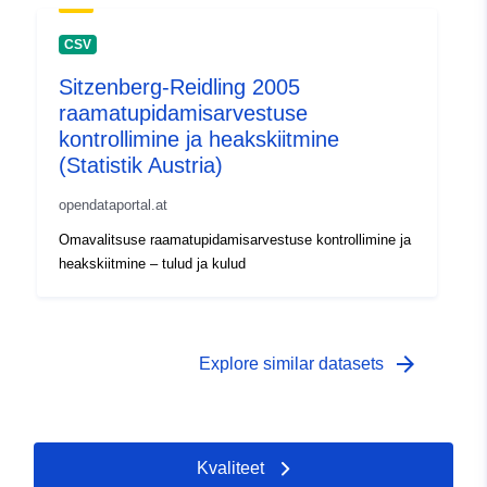
CSV
Sitzenberg-Reidling 2005
raamatupidamisarvestuse
kontrollimine ja heakskiitmine
(Statistik Austria)
opendataportal.at
Omavalitsuse raamatupidamisarvestuse kontrollimine ja
heakskiitmine – tulud ja kulud
arrow_forward
Explore similar datasets
Kvaliteet