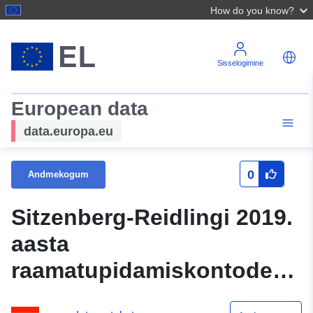
How do you know?
Sisselogimine
European data
data.europa.eu
0
Andmekogum
Sitzenberg-Reidlingi 2019.
aasta
raamatupidamiskontode
sulgemine (Statistik