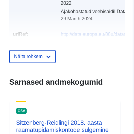
2022
Ajakohastatud veebisaidil Data.eu
29 March 2024
uriRef:
http://data.europa.eu/88u/dataset
sitzenberg-reidling-2019-statistik-a
Näita rohkem
Sarnased andmekogumid
CSV
Sitzenberg-Reidlingi 2018. aasta
raamatupidamiskontode sulgemine