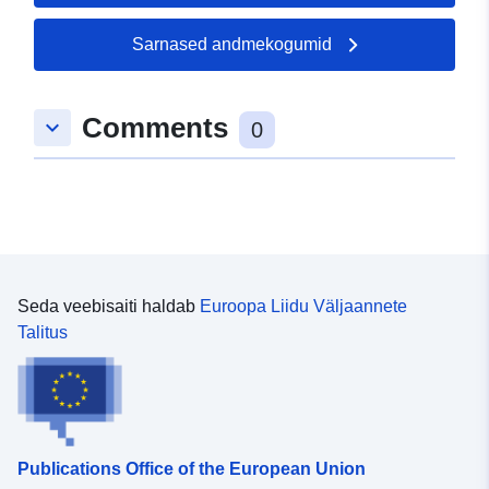
Sarnased andmekogumid
Comments
keyboard_arrow_down
0
Seda veebisaiti haldab
Euroopa Liidu Väljaannete
Talitus
Publications Office of the European Union