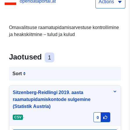
opendataportal.at
Austria)
Actions
Omavalitsuse raamatupidamisarvestuse kontrollimine
ja heakskiitmine – tulud ja kulud
Jaotused
1
Sort
Sitzenberg-Reidlingi 2019. aasta
raamatupidamiskontode sulgemine
(Statistik Austria)
-
CSV
0