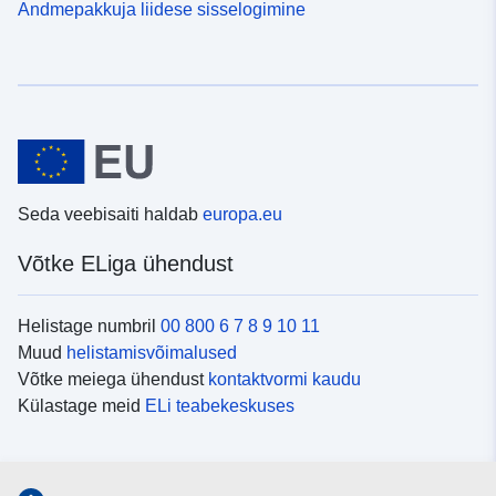
Andmepakkuja liidese sisselogimine
Seda veebisaiti haldab
europa.eu
Võtke ELiga ühendust
Helistage numbril
00 800 6 7 8 9 10 11
Muud
helistamisvõimalused
Võtke meiega ühendust
kontaktvormi kaudu
Külastage meid
ELi teabekeskuses
Sotsiaalmeedia