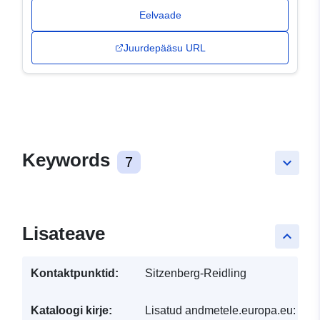
Eelvaade
Juurdepääsu URL
Keywords
7
keyboard_arrow_down
Lisateave
keyboard_arrow_up
Kontaktpunktid:
Sitzenberg-Reidling
Kataloogi kirje:
Lisatud andmetele.europa.eu:
30 