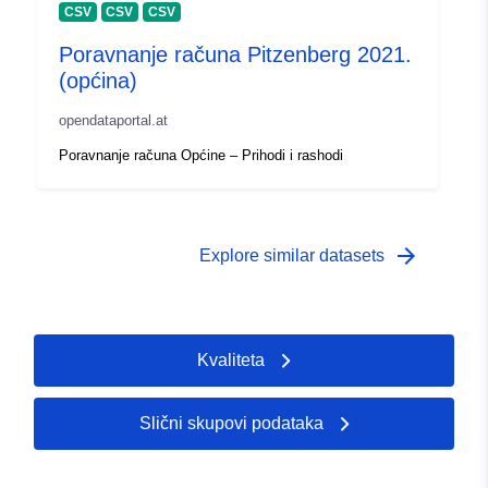
CSV
CSV
CSV
Poravnanje računa Pitzenberg 2021.
(općina)
opendataportal.at
Poravnanje računa Općine – Prihodi i rashodi
arrow_forward
Explore similar datasets
Kvaliteta
Slični skupovi podataka