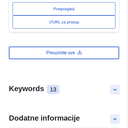
Pretpregled
URL za pristup
Preuzmite sve
Keywords
13
keyboard_arrow_down
Dodatne informacije
keyboard_arrow_up