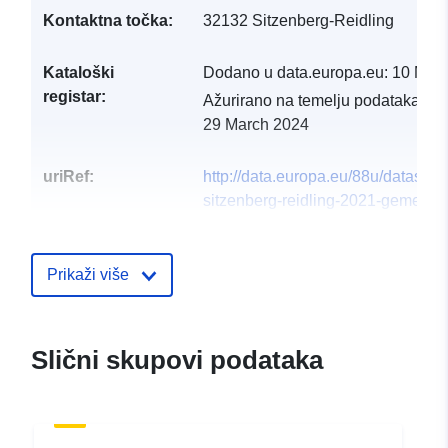
Kontaktna točka:
32132 Sitzenberg-Reidling
Kataloški
Dodano u data.europa.eu:
10 May
registar:
Ažurirano na temelju podataka.eu
29 March 2024
uriRef:
http://data.europa.eu/88u/dataset
sitzenberg-reidling-2021-gemeind
Prikaži više
Slični skupovi podataka