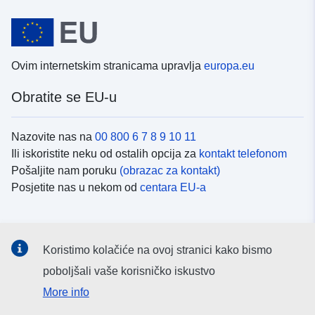
Ovim internetskim stranicama upravlja
europa.eu
Obratite se EU-u
Nazovite nas na
00 800 6 7 8 9 10 11
Ili iskoristite neku od ostalih opcija za
kontakt telefonom
Pošaljite nam poruku
(obrazac za kontakt)
Posjetite nas u nekom od
centara EU-a
Društvene mreže
Koristimo kolačiće na ovoj stranici kako bismo
Potražite kanale EU-a na
društvenim mrežama
poboljšali vaše korisničko iskustvo
More info