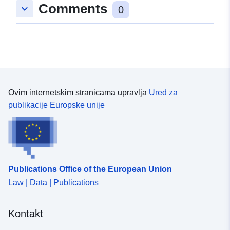
Comments
keyboard_arrow_down
0
Ovim internetskim stranicama upravlja
Ured za
publikacije Europske unije
Publications Office of the European Union
Law | Data | Publications
Kontakt