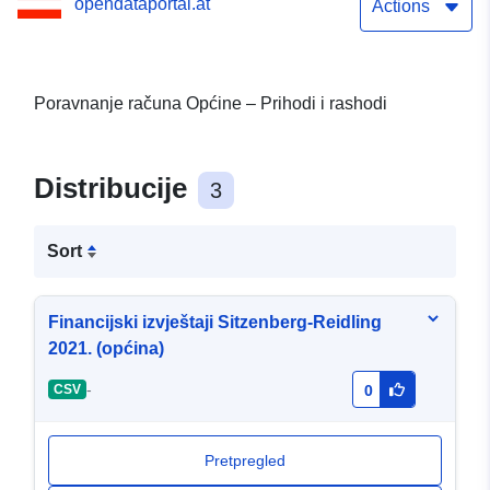
opendataportal.at
Actions
Poravnanje računa Općine – Prihodi i rashodi
Distribucije
3
Sort
Financijski izvještaji Sitzenberg-Reidling
2021. (općina)
-
CSV
0
Pretpregled