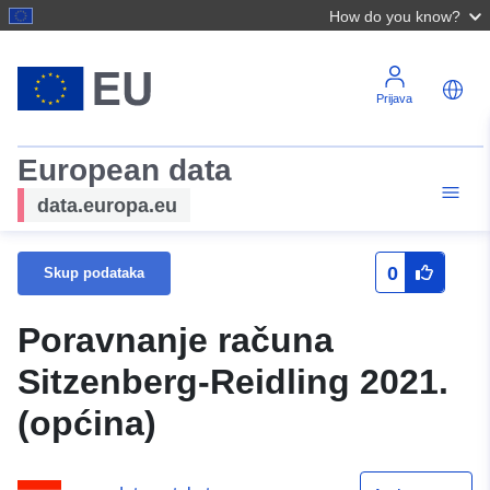
How do you know?
Prijava
European data
data.europa.eu
0
Skup podataka
Poravnanje računa
Sitzenberg-Reidling 2021.
(općina)