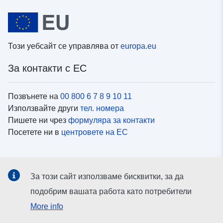
Този уебсайт се управлява от
europa.eu
За контакти с ЕС
Позвънете на
00 800 6 7 8 9 10 11
Използвайте други
тел. номера
Пишете ни чрез
формуляра за контакти
Посетете ни в
центровете на ЕС
Социални медии
За този сайт използваме бисквитки, за да
Вижте профили на ЕС в
социалните медии
подобрим вашата работа като потребители
More info