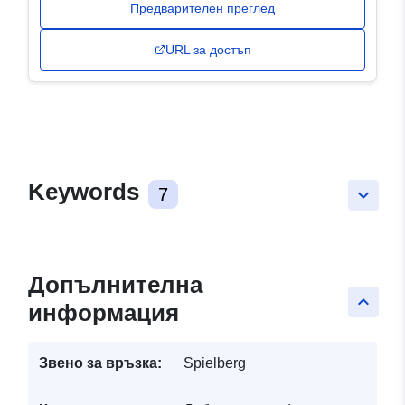
Предварителен преглед
URL за достъп
Keywords
7
keyboard_arrow_down
Допълнителна
keyboard_arrow_up
информация
Звено за връзка:
Spielberg