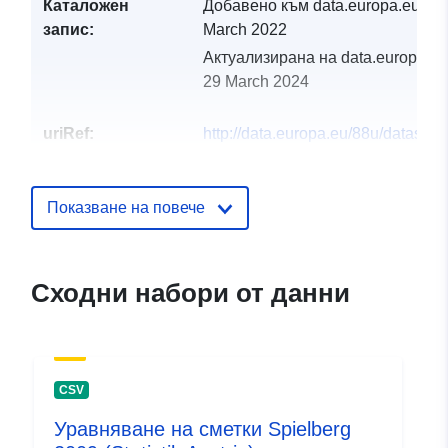
Каталожен
Добавено към data.europa.eu:
30
запис:
March 2022
Актуализирана на data.europa.eu
29 March 2024
uriRef:
http://data.europa.eu/88u/dataset
spielberg-2019-statistik-austria
Показване на повече
Сходни набори от данни
CSV
Уравняване на сметки Spielberg