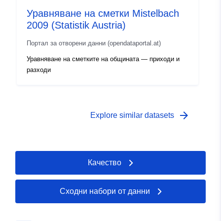
Уравняване на сметки Mistelbach
2009 (Statistik Austria)
Портал за отворени данни (opendataportal.at)
Уравняване на сметките на общината — приходи и
разходи
arrow_forward
Explore similar datasets
Качество
Сходни набори от данни