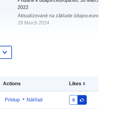
Pridané k údajom.europa.eu:
30 March
2022
Aktualizované na základe údajov.europa.eu:
29 March 2024
http://data.europa.eu/88u/dataset/oh
_rechnungsabschluss-spital-am-
pyhrn-2008
Actions
Likes
Prístup
Náhľad
0