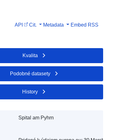
API
Cit.
Metadata
Embed
RSS
Kvalita
Podobné datasety
History
Spital am Pyhrn