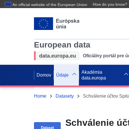
How do you know?
An official website of the European Union
European data
data.europa.eu
Oficiálny portál pre 
Akadémia
Domov
Údaje
data.europa
Home
Datasety
Schválenie účtov Spit
Schválenie účt
Dataset