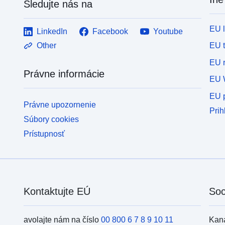
Sledujte nás na
EU 
LinkedIn
Facebook
Youtube
EU 
Other
EU r
Právne informácie
EU 
EU p
Právne upozornenie
Prih
Súbory cookies
Prístupnosť
Kontaktujte EÚ
Soc
avolajte nám na číslo
00 800 6 7 8 9 10 11
Kan