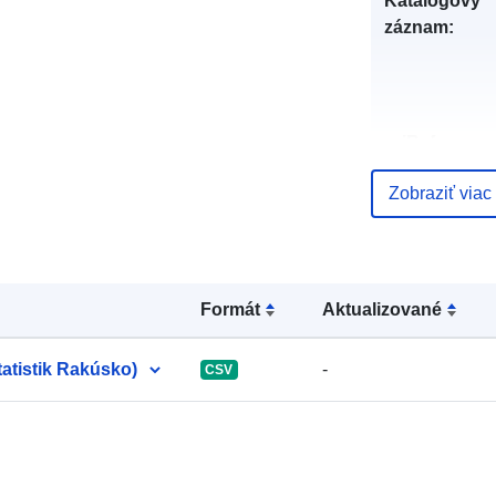
Katalógový
záznam:
uriRef:
Zobraziť viac
Formát
Aktualizované
atistik Rakúsko)
-
CSV