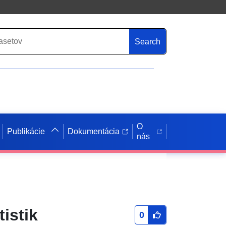
Search
O
Publikácie
Dokumentácia
nás
istik
0