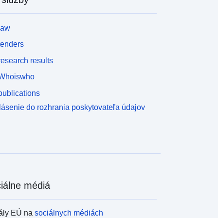
law
tenders
esearch results
Whoiswho
ublications
lásenie do rozhrania poskytovateľa údajov
iálne médiá
ály EÚ na
sociálnych médiách