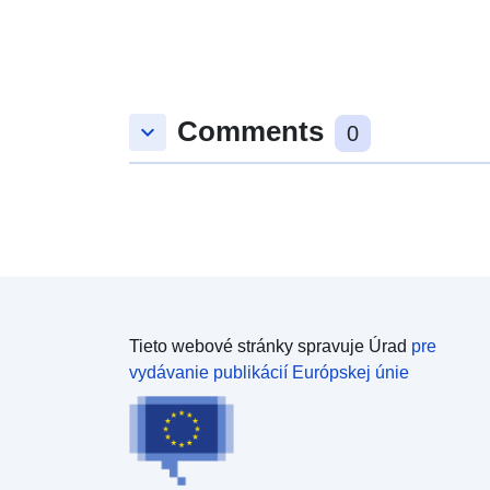
Comments
keyboard_arrow_down
0
Tieto webové stránky spravuje Úrad
pre
vydávanie publikácií Európskej únie