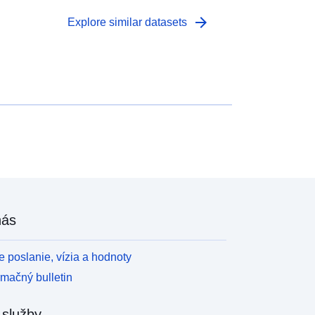
arrow_forward
Explore similar datasets
nás
 poslanie, vízia a hodnoty
rmačný bulletin
 služby