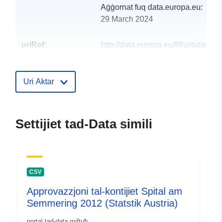
Aġġornat fuq data.europa.eu:
29 March 2024
uriRef:
http://data.europa.eu/88u/dataset
spital-am-semmering-2011-statistik
Uri Aktar
Settijiet tad-Data simili
CSV
Approvazzjoni tal-kontijiet Spital am
Semmering 2012 (Statstik Austria)
portal tad-data miftuħ.