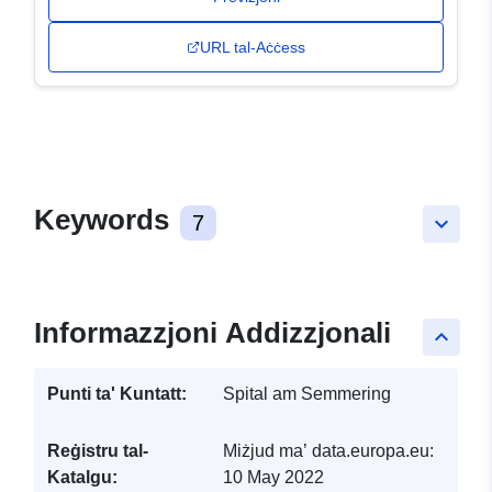
URL tal-Aċċess
Keywords
7
keyboard_arrow_down
Informazzjoni Addizzjonali
keyboard_arrow_up
Punti ta' Kuntatt:
Spital am Semmering
Reġistru tal-
Miżjud ma’ data.europa.eu:
Katalgu:
10 May 2022