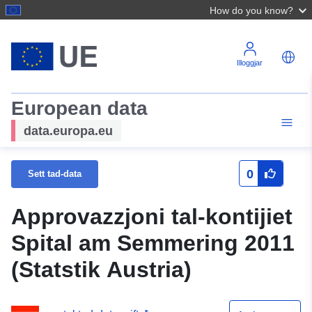
How do you know?
Illoggjar
European data
data.europa.eu
0
Sett tad-data
Approvazzjoni tal-kontijiet
Spital am Semmering 2011
(Statstik Austria)