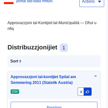
portal tad-data miftuħ.
Actions
Approvazzjoni tal-Kontijiet tal-Muniċipalità — Dħul u
nfiq
Distribuzzjonijiet
1
Sort
Approvazzjoni tal-kontijiet Spital am
Semmering 2011 (Statstik Austria)
-
CSV
0
Previżjoni