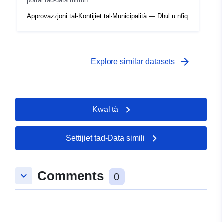
portal tad-data miftuħ.
Approvazzjoni tal-Kontijiet tal-Muniċipalità — Dħul u nfiq
arrow_forward
Explore similar datasets
Kwalità
Settijiet tad-Data simili
Comments
keyboard_arrow_down
0