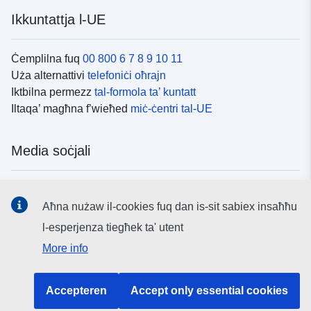
Ikkuntattja l-UE
Ċemplilna fuq
00 800 6 7 8 9 10 11
Uża alternattivi
telefoniċi oħrajn
Iktbilna permezz
tal-formola ta’ kuntatt
Iltaqa’ magħna f’wieħed
miċ-ċentri tal-UE
Media soċjali
Fittex mezzi
tal-media soċjali tal-UE
Aħna nużaw il-cookies fuq dan is-sit sabiex insaħħu
l-esperjenza tiegħek ta' utent
L-istituzzjonijiet u l-korpi tal-UE
More info
Fittex l-istituzzjonijiet u l-korpi kollha tal-UE.
Accepteren
Accept only essential cookies