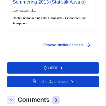
Semmering 2013 (Statistik Austria)
opendataportal.at
Rechnungsabschluss der Gemeinde - Einnahmen und
Ausgaben
arrow_forward
Explore similar datasets
Qualität
Ähnliche Datensätze
Comments
keyboard_arrow_down
0