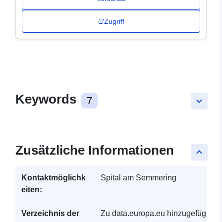
Zugriff
Keywords
7
keyboard_arrow_down
Zusätzliche Informationen
keyboard_arrow_up
Kontaktmöglichk
Spital am Semmering
eiten:
Verzeichnis der
Zu data.europa.eu hinzugefügt: