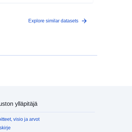
arrow_forward
Explore similar datasets
uston ylläpitäjä
itteet, visio ja arvot
skirje