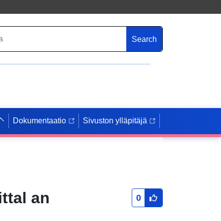
Search
Dokumentaatio
Sivuston ylläpitäjä
ttal an
0