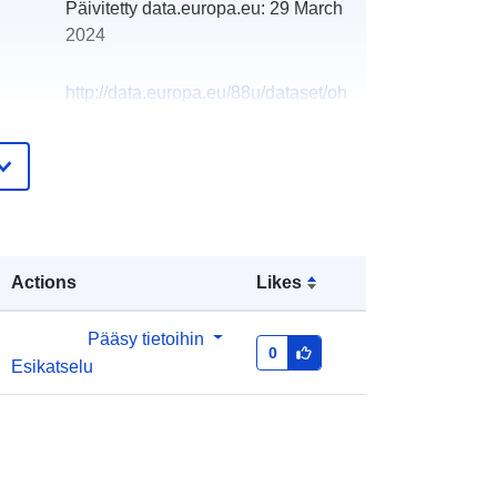
Päivitetty data.europa.eu:
29 March
2024
http://data.europa.eu/88u/dataset/oh
_rechnungsabschluss-spittal-an-der-
drau-2010
Actions
Likes
Pääsy tietoihin
0
Esikatselu