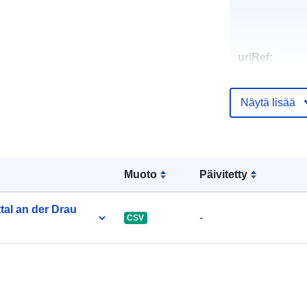
uriRef:
Näytä lisää
Muoto
Päivitetty
tal an der Drau
-
CSV