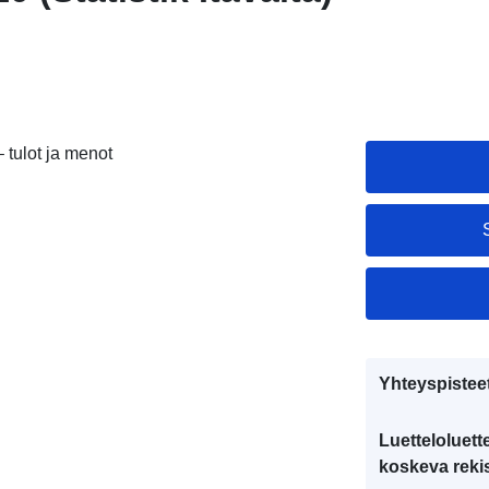
 tulot ja menot
Yhteyspistee
Luetteloluett
koskeva rekis