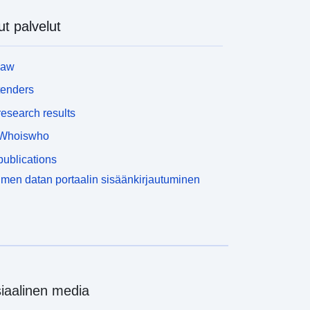
t palvelut
law
tenders
esearch results
Whoiswho
ublications
men datan portaalin sisäänkirjautuminen
iaalinen media