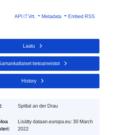
API
Vrt.
Metadata
Embed
RSS
Laatu
Samankaltaiset tietoaineistot
History
t:
Spittal an der Drau
eloa
Lisätty dataan.europa.eu:
30 March
teri:
2022