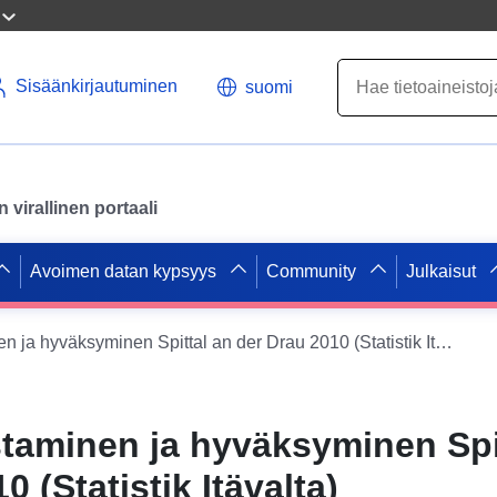
Sisäänkirjautuminen
suomi
virallinen portaali
Avoimen datan kypsyys
Community
Julkaisut
Tilien tarkastaminen ja hyväksyminen Spittal an der Drau 2010 (Statistik Itävalta)
astaminen ja hyväksyminen Spi
0 (Statistik Itävalta)