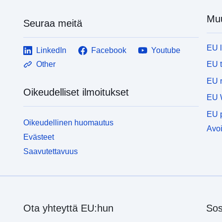
Muu
Seuraa meitä
EU 
LinkedIn
Facebook
Youtube
EU 
Other
EU r
Oikeudelliset ilmoitukset
EU 
EU p
Oikeudellinen huomautus
Avoi
Evästeet
Saavutettavuus
Ota yhteyttä EU:hun
Sos