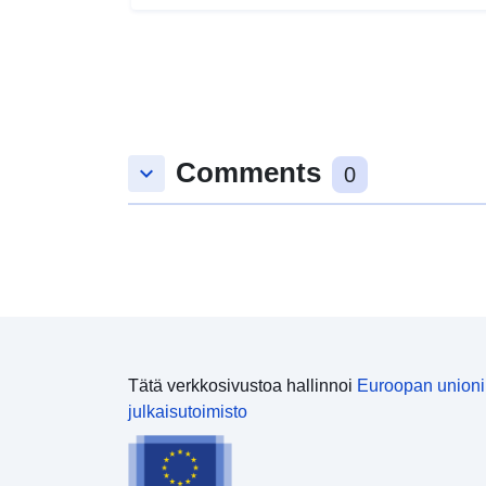
Comments
keyboard_arrow_down
0
Tätä verkkosivustoa hallinnoi
Euroopan union
julkaisutoimisto