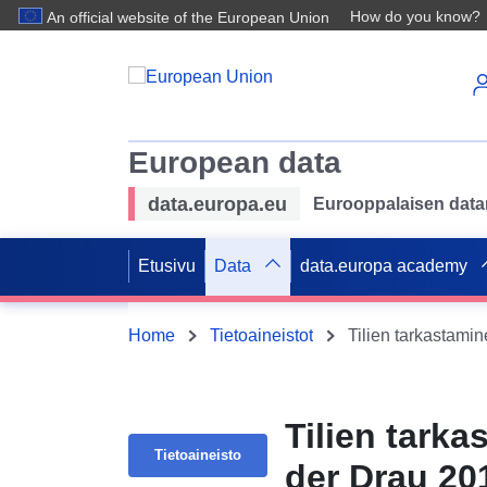
How do you know?
An official website of the European Union
European data
data.europa.eu
Eurooppalaisen datan 
Etusivu
Data
data.europa academy
Home
Tietoaineistot
Tilien tark
Tietoaineisto
der Drau 201