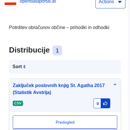
opendataportal.at
Actions
Potrditev obračunov občine – prihodki in odhodki
Distribucije
1
Sort
Zaključek poslovnih knjig St. Agatha 2017
(Statistik Avstrija)
-
CSV
0
Predogled