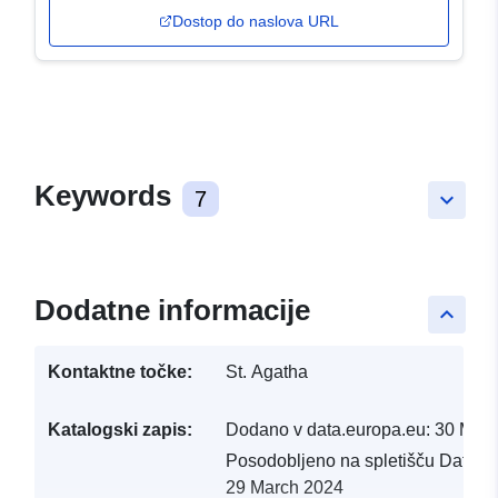
Dostop do naslova URL
Keywords
7
keyboard_arrow_down
Dodatne informacije
keyboard_arrow_up
Kontaktne točke:
St. Agatha
Katalogski zapis:
Dodano v data.europa.eu:
30 Mar
Posodobljeno na spletišču Data.e
29 March 2024