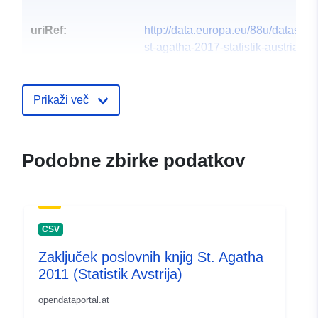
uriRef:
http://data.europa.eu/88u/dataset
st-agatha-2017-statistik-austria
Prikaži več
Podobne zbirke podatkov
CSV
Zaključek poslovnih knjig St. Agatha
2011 (Statistik Avstrija)
opendataportal.at