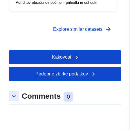
Potrditev obračunov občine – prihodki in odhodki
arrow_forward
Explore similar datasets
Kakovost
Podobne zbirke podatkov
Comments
keyboard_arrow_down
0