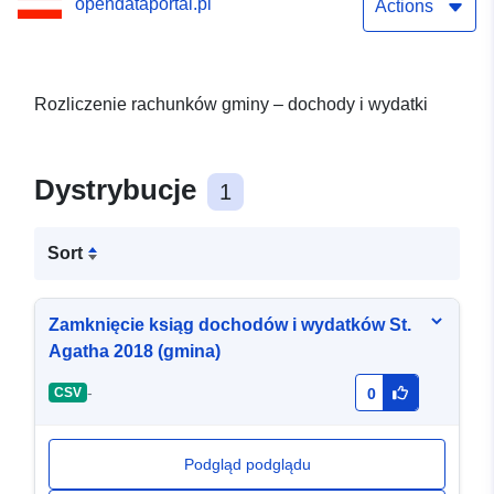
opendataportal.pl
Actions
Rozliczenie rachunków gminy – dochody i wydatki
Dystrybucje
1
Sort
Zamknięcie ksiąg dochodów i wydatków St.
Agatha 2018 (gmina)
-
CSV
0
Podgląd podglądu