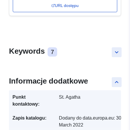
URL dostępu
Keywords
7
keyboard_arrow_down
Informacje dodatkowe
keyboard_arrow_up
Punkt
St. Agatha
kontaktowy:
Zapis katalogu:
Dodany do data.europa.eu:
30
March 2022