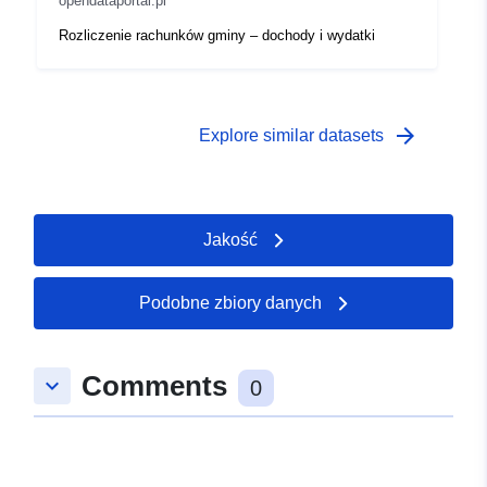
opendataportal.pl
Rozliczenie rachunków gminy – dochody i wydatki
arrow_forward
Explore similar datasets
Jakość
Podobne zbiory danych
Comments
keyboard_arrow_down
0