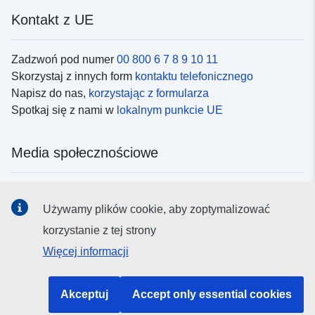
Kontakt z UE
Zadzwoń pod numer
00 800 6 7 8 9 10 11
Skorzystaj z innych form
kontaktu telefonicznego
Napisz do nas,
korzystając z formularza
Spotkaj się z nami w
lokalnym punkcie UE
Media społecznościowe
Obserwuj UE w
mediach społecznościowych
Używamy plików cookie, aby zoptymalizować
korzystanie z tej strony
Instytucje i organy UE
Więcej informacji
Wyszukiwanie instytucji i organów UE
Akceptuj
Accept only essential cookies