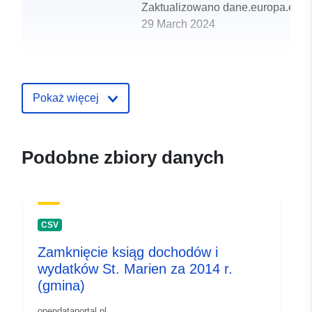
Zaktualizowano dane.europa.eu:
29 March 2024
uriRef:
http://data.europa.eu/88u/dataset
st-agatha-2018-gemeinde
Pokaż więcej
Podobne zbiory danych
CSV
Zamknięcie ksiąg dochodów i
wydatków St. Marien za 2014 r.
(gmina)
opendataportal.pl