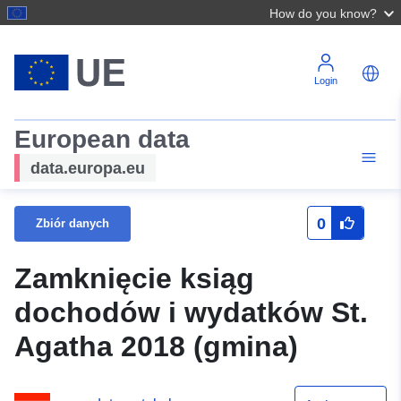
How do you know?
Login
European data
data.europa.eu
0
Zbiór danych
Zamknięcie ksiąg
dochodów i wydatków St.
Agatha 2018 (gmina)