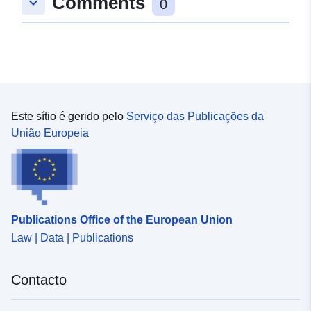
Comments
keyboard_arrow_down
0
Este sítio é gerido pelo
Serviço das Publicações da
União Europeia
Publications Office of the European Union
Law | Data | Publications
Contacto