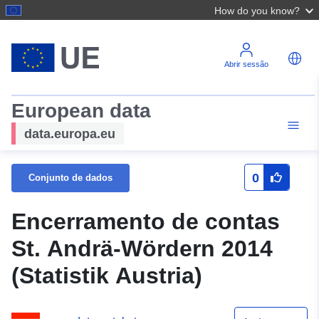
How do you know?
Abrir sessão
European data
data.europa.eu
0
Conjunto de dados
Encerramento de contas
St. Andrä-Wördern 2014
(Statistik Austria)