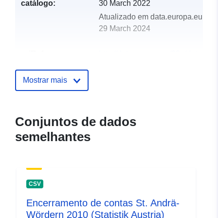
catálogo:
30 March 2022
Atualizado em data.europa.eu:
29 March 2024
uriRef:
http://data.europa.eu/88u/dataset
st-andra-wordern-2014
Mostrar mais
Conjuntos de dados
semelhantes
CSV
Encerramento de contas St. Andrä-
Wördern 2010 (Statistik Austria)