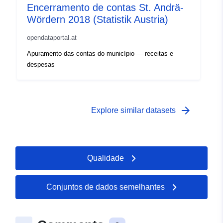
Encerramento de contas St. Andrä-
Wördern 2018 (Statistik Austria)
opendataportal.at
Apuramento das contas do município — receitas e
despesas
arrow_forward
Explore similar datasets
Qualidade
Conjuntos de dados semelhantes