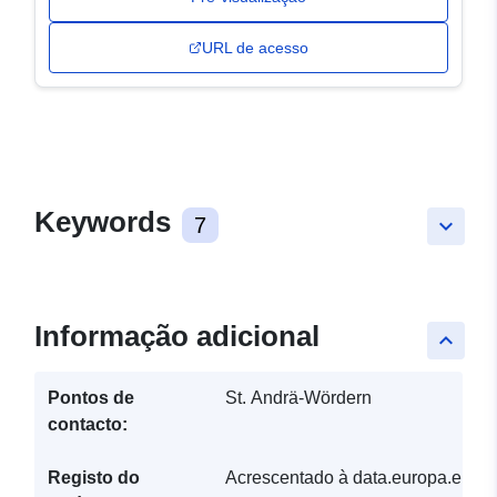
URL de acesso
Keywords
7
keyboard_arrow_down
Informação adicional
keyboard_arrow_up
Pontos de
St. Andrä-Wördern
contacto:
Registo do
Acrescentado à data.europa.eu: