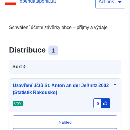
opendataportal.at
Actions
Schválení účetní závěrky obce – příjmy a výdaje
Distribuce
1
Sort
Uzavření účtů St. Anton an der Jeßnitz 2002
(Statistik Rakousko)
-
CSV
0
Náhled