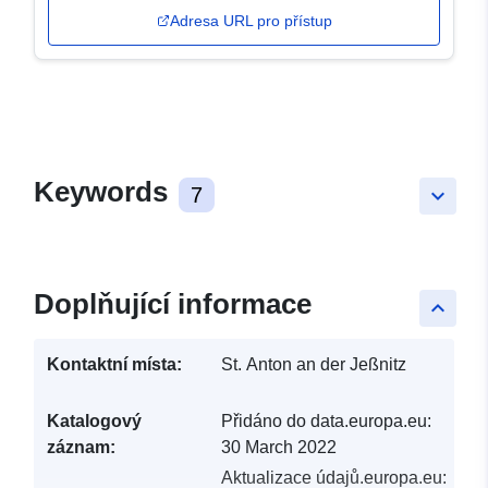
Adresa URL pro přístup
Keywords
7
keyboard_arrow_down
Doplňující informace
keyboard_arrow_up
Kontaktní místa:
St. Anton an der Jeßnitz
Katalogový
Přidáno do data.europa.eu:
záznam:
30 March 2022
Aktualizace údajů.europa.eu: