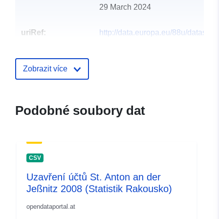
29 March 2024
uriRef:
http://data.europa.eu/88u/dataset
st-anton-an-der-jessnitz-2002-statis
Zobrazit více
Podobné soubory dat
CSV
Uzavření účtů St. Anton an der
Jeßnitz 2008 (Statistik Rakousko)
opendataportal.at