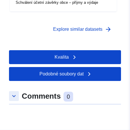
Schválení účetní závěrky obce – příjmy a výdaje
arrow_forward
Explore similar datasets
Kvalita
Podobné soubory dat
Comments
keyboard_arrow_down
0