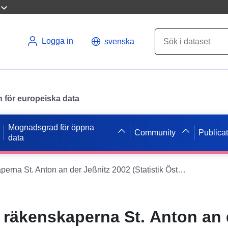
Logga in
svenska
en för europeiska data
Mognadsgrad för öppna
Community
Publica
data
Avslutande av räkenskaperna St. Anton an der Jeßnitz 2002 (Statistik Österrike)
 räkenskaperna St. Anton an 