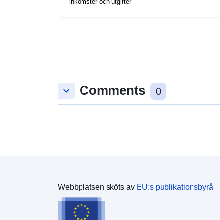
inkomster och utgifter
Comments
keyboard_arrow_down
0
Webbplatsen sköts av
EU:s publikationsbyrå