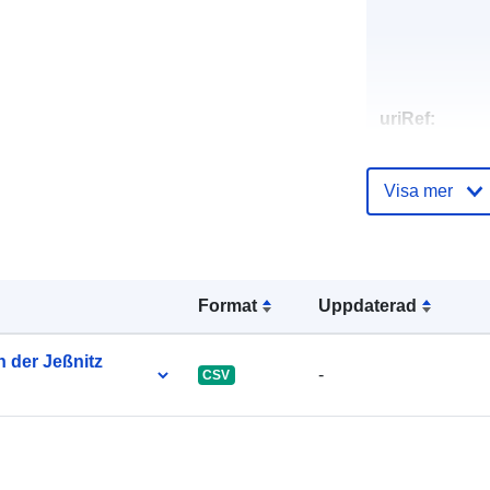
uriRef:
Visa mer
Format
Uppdaterad
 der Jeßnitz
-
CSV