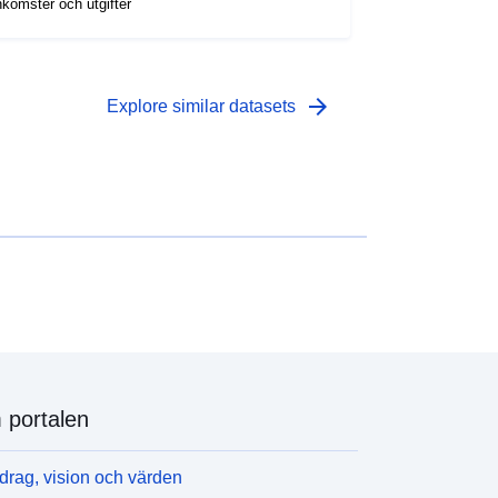
nkomster och utgifter
arrow_forward
Explore similar datasets
portalen
rag, vision och värden