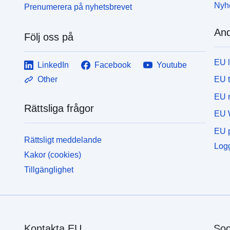
Nyh
Prenumerera på nyhetsbrevet
And
Följ oss på
EU 
LinkedIn
Facebook
Youtube
EU 
Other
EU r
Rättsliga frågor
EU 
EU p
Rättsligt meddelande
Logg
Kakor (cookies)
Tillgänglighet
Kontakta EU
Soc