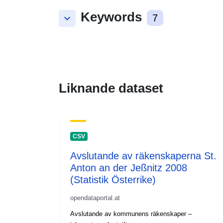
Keywords
keyboard_arrow_down
7
Liknande dataset
CSV
Avslutande av räkenskaperna St.
Anton an der Jeßnitz 2008
(Statistik Österrike)
opendataportal.at
Avslutande av kommunens räkenskaper –