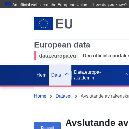
How do you know?
An official website of the European Union
European data
data.europa.eu
Den officiella portal
Data.europa-
Hem
Data
akademin
Home
Dataset
Avslutande av
Dataset