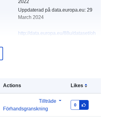
2022
Uppdaterad på data.europa.eu:
29
March 2024
http://data.europa.eu/88u/dataset/oh
_rechnungsabschluss-st-anton-an-
der-jessnitz-2002-statistik-austria
Actions
Likes
Tillträde
0
Förhandsgranskning