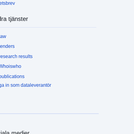
etsbrev
ra tjänster
law
tenders
esearch results
Whoiswho
ublications
a in som dataleverantör
iala medier