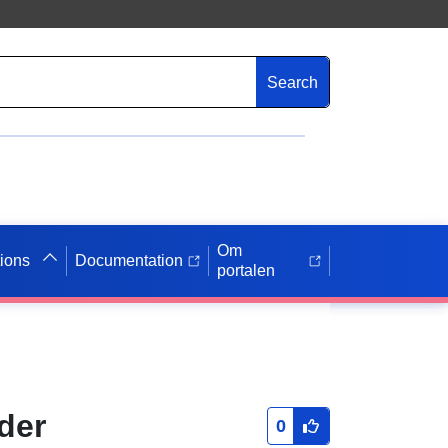
Search
Om
tions
Documentation
portalen
der
0