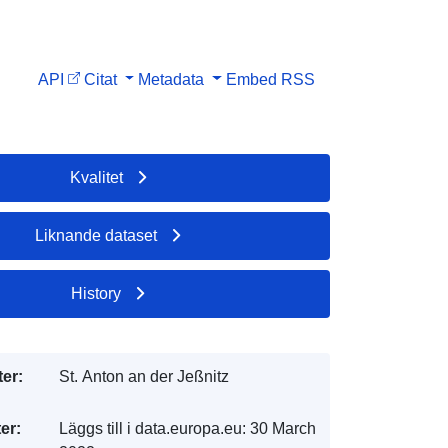
API
Citat
Metadata
Embed
RSS
Kvalitet
Liknande dataset
History
er:
St. Anton an der Jeßnitz
er:
Läggs till i data.europa.eu:
30 March